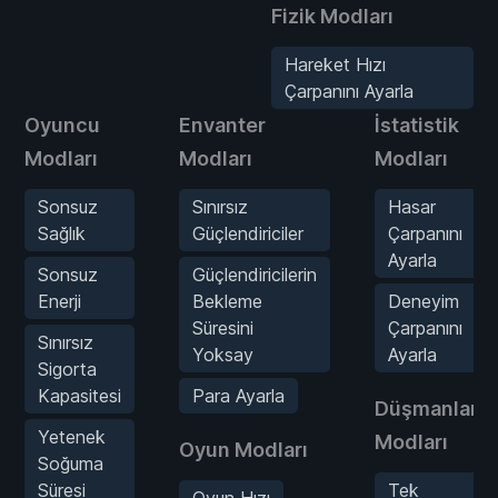
Fizik Modları
Hareket Hızı
Çarpanını Ayarla
Oyuncu
Envanter
İstatistik
Modları
Modları
Modları
Sonsuz
Sınırsız
Hasar
Sağlık
Güçlendiriciler
Çarpanını
Ayarla
Sonsuz
Güçlendiricilerin
Enerji
Bekleme
Deneyim
Süresini
Çarpanını
Sınırsız
Yoksay
Ayarla
Sigorta
Kapasitesi
Para Ayarla
Düşmanlar
Yetenek
Modları
Oyun Modları
Soğuma
Süresi
Tek
Oyun Hızı