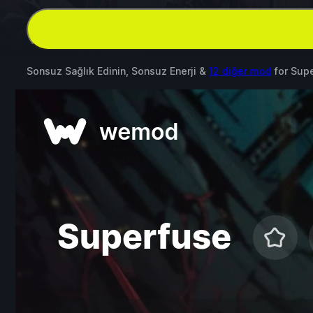
Sonsuz Sağlık Edinin, Sonsuz Enerji &
12 diğer mod
for
Supe