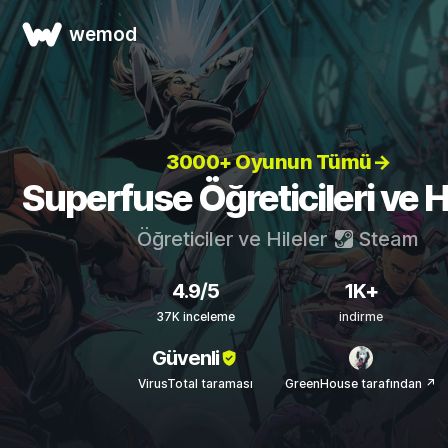
wemod
3000+ Oyunun Tümü→
Superfuse Öğreticileri ve Hi
Öğreticiler ve Hileler
Steam
4.9/5
1K+
37K inceleme
indirme
Güvenli
VirusTotal taraması
GreenHouse tarafından ↗