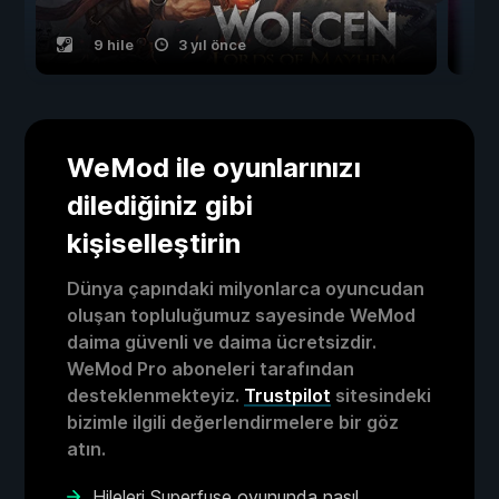
9 hile
3 yıl önce
WeMod ile oyunlarınızı
dilediğiniz gibi
kişiselleştirin
Dünya çapındaki milyonlarca oyuncudan
oluşan topluluğumuz sayesinde WeMod
daima güvenli ve daima ücretsizdir.
WeMod Pro aboneleri tarafından
desteklenmekteyiz.
Trustpilot
sitesindeki
bizimle ilgili değerlendirmelere bir göz
atın.
Hileleri Superfuse oyununda nasıl