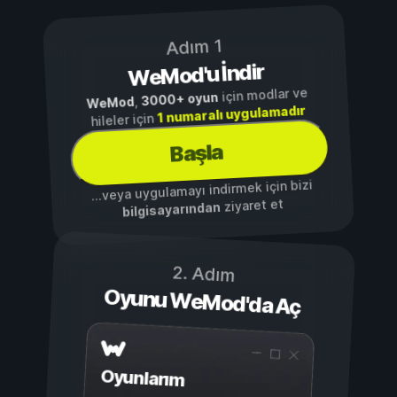
Adım 1
WeMod'u İndir
için modlar ve
3000+ oyun
,
WeMod
1 numaralı uygulamadır
hileler için
Başla
...veya uygulamayı indirmek için bizi
ziyaret et
bilgisayarından
2. Adım
Oyunu WeMod'da Aç
Oyunlarım