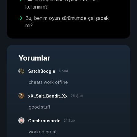
kullanırım?
Bu, benim oyun sürümümde çalışacak
mı?
Yorumlar
SatchBoogie
4 Mar
cheats work offline
xX_Salt_Bandit_Xx
28 Şub
good stuff
Cambrousarde
21 Şub
worked great