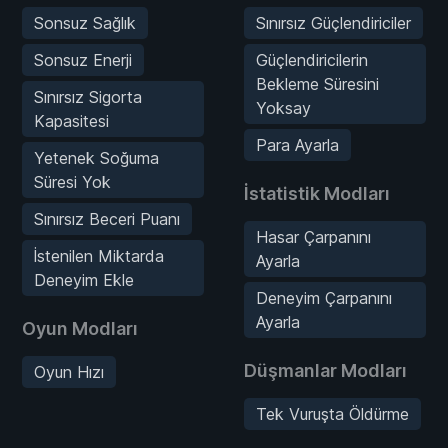
Sonsuz Sağlık
Sınırsız Güçlendiriciler
Sonsuz Enerji
Güçlendiricilerin
Bekleme Süresini
Sınırsız Sigorta
Yoksay
Kapasitesi
Para Ayarla
Yetenek Soğuma
Süresi Yok
İstatistik Modları
Sınırsız Beceri Puanı
Hasar Çarpanını
İstenilen Miktarda
Ayarla
Deneyim Ekle
Deneyim Çarpanını
Ayarla
Oyun Modları
Düşmanlar Modları
Oyun Hızı
Tek Vuruşta Öldürme