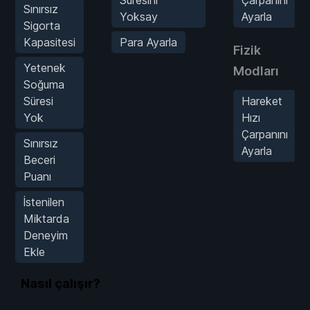
Sınırsız
Yoksay
Ayarla
Sigorta
Kapasitesi
Para Ayarla
Fizik
Yetenek
Modları
Soğuma
Süresi
Hareket
Yok
Hızı
Çarpanını
Sınırsız
Ayarla
Beceri
Puanı
İstenilen
Miktarda
Deneyim
Ekle
Nasıl çalışır?