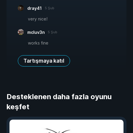
dray41
5 Şub
very nice!
mcluv3n
5 Şub
works fine
Tartışmaya katıl
Desteklenen daha fazla oyunu
keşfet