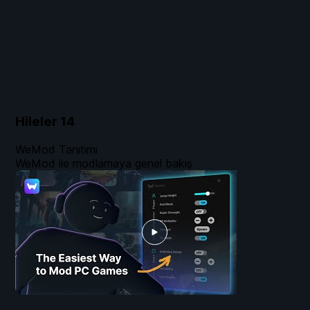
Hileler
14
WeMod Tanıtımı
WeMod ile modlamaya genel bakış