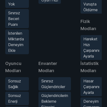
Yok
Vuruşta
Öldürme
Sınırsız
Beceri
Fizik
Puanı
Modları
İstenilen
Miktarda
Hareket
Deneyim
Hızı
Ekle
Çarpanını
Ayarla
Oyuncu
Envanter
İstatistik
Modları
Modları
Modları
Sonsuz
Sınırsız
Hasar
Sağlık
Güçlendiriciler
Çarpanını
Ayarla
Sonsuz
Güçlendiricilerin
Enerji
Bekleme
Deneyim
Süresini
Çarpanını