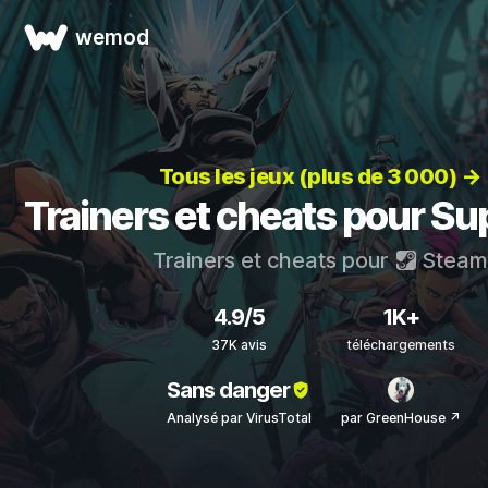
wemod
Tous les jeux (plus de 3 000) →
Trainers et cheats pour S
Trainers et cheats pour
Steam
4.9/5
1K+
37K avis
téléchargements
Sans danger
Analysé par VirusTotal
par GreenHouse ↗