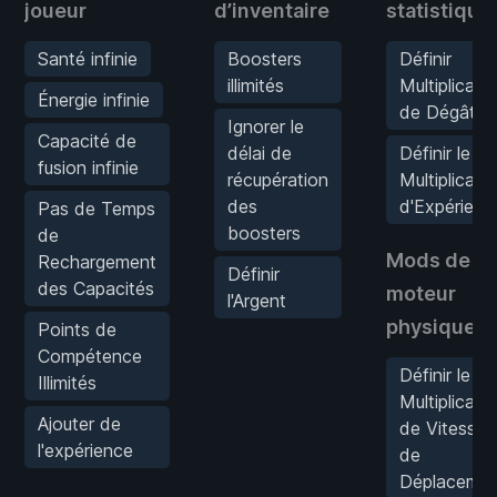
joueur
d’inventaire
statistique
Santé infinie
Boosters
Définir
illimités
Multiplicate
Énergie infinie
de Dégâts
Ignorer le
Capacité de
délai de
Définir le
fusion infinie
récupération
Multiplicate
des
d'Expérienc
Pas de Temps
boosters
de
Mods de
Rechargement
Définir
des Capacités
moteur
l'Argent
physique
Points de
Compétence
Définir le
Illimités
Multiplicate
Ajouter de
de Vitesse
l'expérience
de
Déplaceme