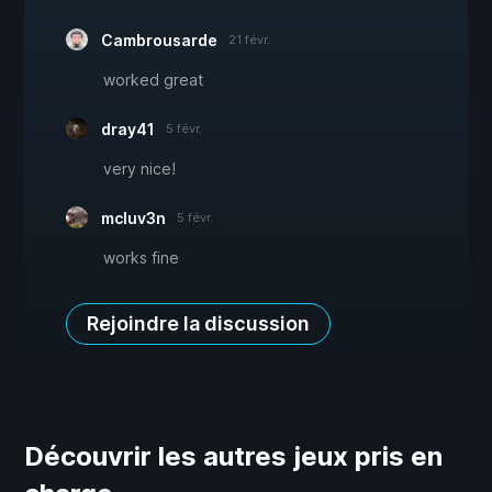
Cambrousarde
21 févr.
worked great
dray41
5 févr.
very nice!
mcluv3n
5 févr.
works fine
Rejoindre la discussion
Découvrir les autres jeux pris en