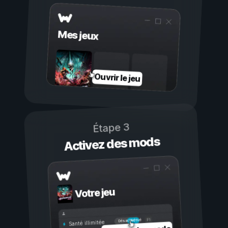
Mes jeux
Ouvrir le jeu
Étape 3
Activez des mods
Votre jeu
Activé
Désactivé
Santé illimitée