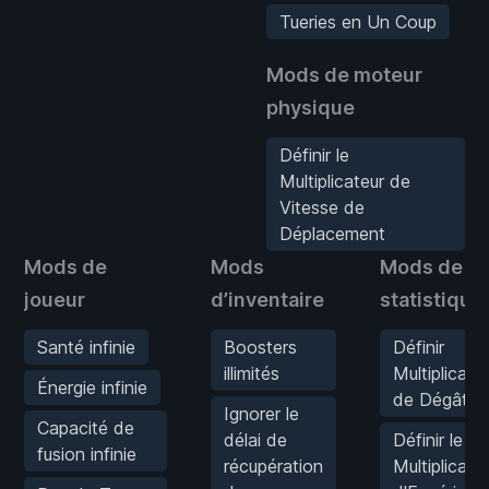
Tueries en Un Coup
Mods de moteur
physique
Définir le
Multiplicateur de
Vitesse de
Déplacement
Mods de
Mods
Mods de
joueur
d’inventaire
statistique
Santé infinie
Boosters
Définir
illimités
Multiplicate
Énergie infinie
de Dégâts
Ignorer le
Capacité de
délai de
Définir le
fusion infinie
récupération
Multiplicate