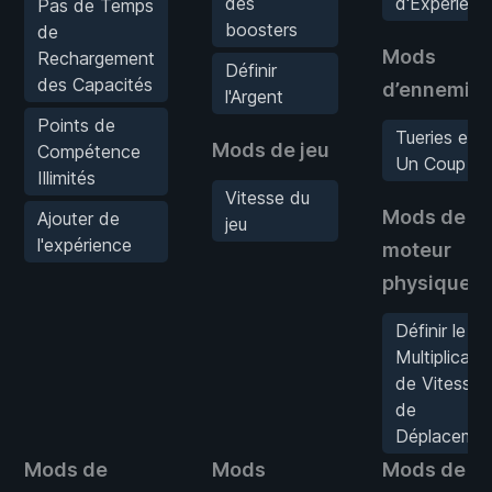
des
d'Expérienc
Pas de Temps
boosters
de
Mods
Rechargement
Définir
des Capacités
d’ennemis
l'Argent
Points de
Tueries en
Mods de jeu
Compétence
Un Coup
Illimités
Vitesse du
Mods de
Ajouter de
jeu
l'expérience
moteur
physique
Définir le
Multiplicate
de Vitesse
de
Déplaceme
Mods de
Mods
Mods de