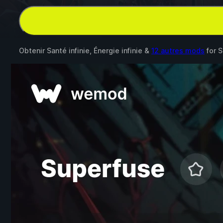
Obtenir Santé infinie, Énergie infinie &
12 autres mods
for
S