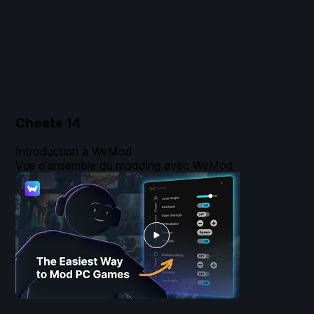
Cheats
14
Introduction à WeMod
Vue d’ensemble du modding avec WeMod