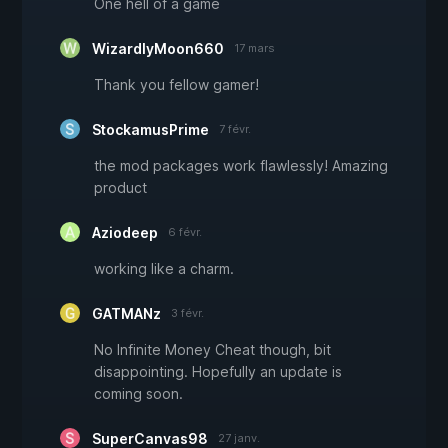
One hell of a game
WizardlyMoon660
17 mars
Thank you fellow gamer!
StockamusPrime
7 févr.
the mod packages work flawlessly! Amazing
product
Aziodeep
6 févr.
working like a charm.
GATMANz
3 févr.
No Infinite Money Cheat though, bit
disappointing. Hopefully an update is
coming soon.
SuperCanvas98
27 janv.