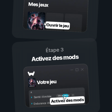
Mes jeux
Ouvrir le jeu
Étape 3
Activez des mods
Votre jeu
Activé
Désactivé
Santé illimitée
Activez des mods
Endurance illimitée