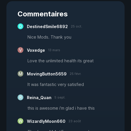
Commentaires
DestinedSmile6892
25 oct.
Nice Mods. Thank you
Voxedge
13 mars
Love the unlimited health its great
MovingButton5659
25 févr.
It was fantastic very satisfied
Reina_Quan
5 sept.
this is awesome i'm glad i have this
WizardlyMoon660
23 août