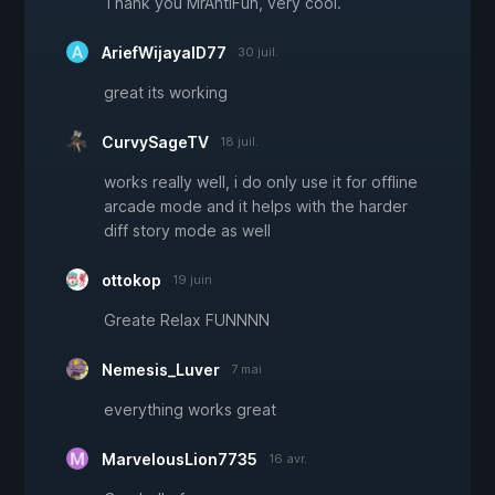
Thank you MrAntiFun, very cool.
AriefWijayaID77
30 juil.
great its working
CurvySageTV
18 juil.
works really well, i do only use it for offline
arcade mode and it helps with the harder
diff story mode as well
ottokop
19 juin
Greate Relax FUNNNN
Nemesis_Luver
7 mai
everything works great
MarvelousLion7735
16 avr.