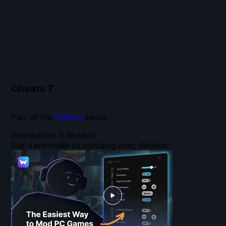
Cheats
7
Part of the
Tekken
series
Introduction à WeMod
Vue d’ensemble du modding avec WeMod