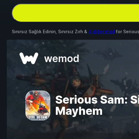
Sınırsız Sağlık Edinin, Sınırsız Zırh &
4 diğer mod
for
Seriou