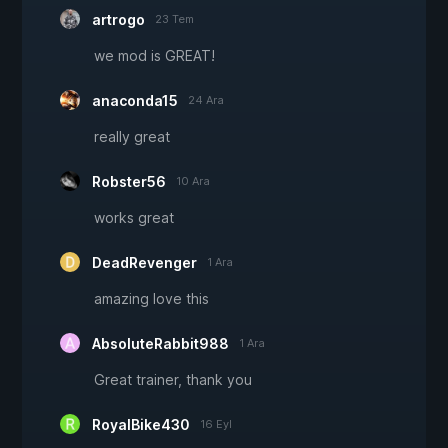
artrogo
23 Tem
we mod is GREAT!
anaconda15
24 Ara
really great
Robster56
10 Ara
works great
DeadRevenger
1 Ara
amazing love this
AbsoluteRabbit988
1 Ara
Great trainer, thank you
RoyalBike430
16 Eyl