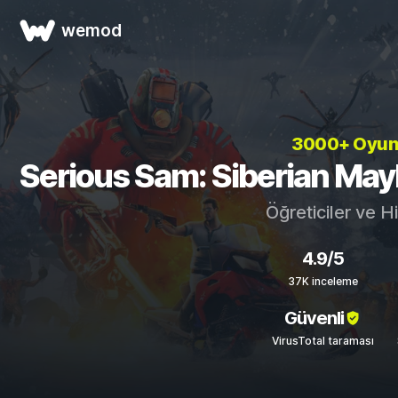
wemod
3000+ Oyu
Serious Sam: Siberian Mayhe
Öğreticiler ve H
4.9/5
37K inceleme
Güvenli
VirusTotal taraması