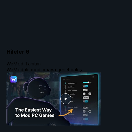
Hileler
6
WeMod Tanıtımı
WeMod ile modlamaya genel bakış