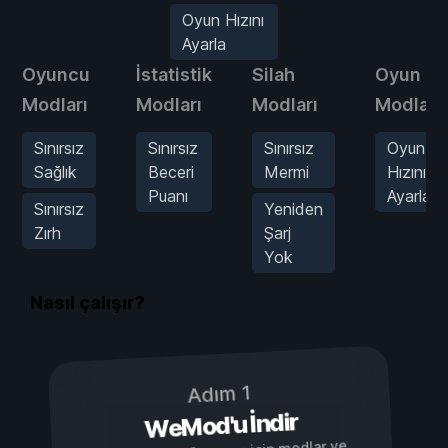
Oyun Hızını
Ayarla
Oyuncu
İstatistik
Silah
Oyun
Modları
Modları
Modları
Modları
Sınırsız
Sınırsız
Sınırsız
Oyun
Sağlık
Beceri
Mermi
Hızını
Puanı
Ayarla
Sınırsız
Yeniden
Zırh
Şarj
Yok
Nasıl çalışır?
Adım 1
WeMod'u İndir