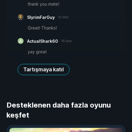
thank you mate!
SlyrimFarGuy
16 Mar
Great! Thanks!
ActualShark60
16 Mar
yay great
Tartışmaya katıl
Desteklenen daha fazla oyunu
keşfet