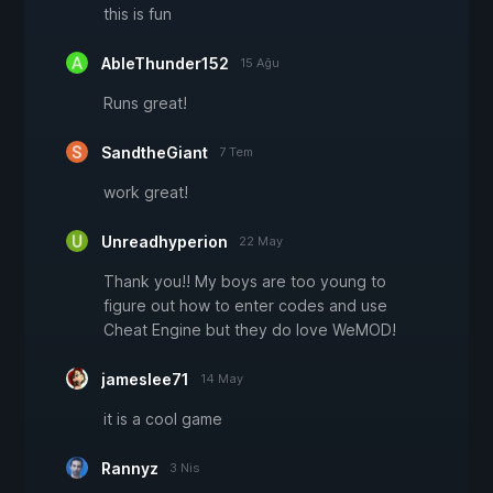
this is fun
AbleThunder152
15 Ağu
Runs great!
SandtheGiant
7 Tem
work great!
Unreadhyperion
22 May
Thank you!! My boys are too young to
figure out how to enter codes and use
Cheat Engine but they do love WeMOD!
jameslee71
14 May
it is a cool game
Rannyz
3 Nis