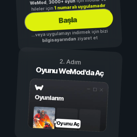
için modlar ve
3000+ oyun
,
WeMod
1 numaralı uygulamadır
hileler için
Başla
...veya uygulamayı indirmek için bizi
ziyaret et
bilgisayarından
2. Adım
Oyunu WeMod'da Aç
Oyunlarım
Oyunu Aç