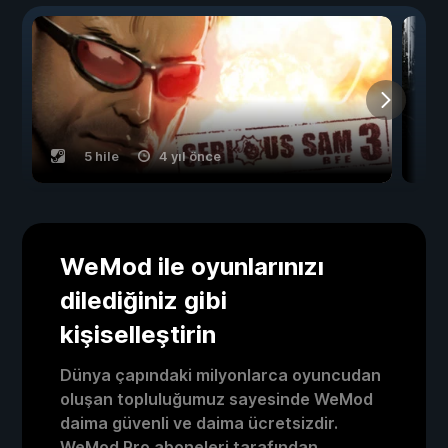
5 hile
4 yıl önce
WeMod ile oyunlarınızı
dilediğiniz gibi
kişiselleştirin
Dünya çapındaki milyonlarca oyuncudan
oluşan topluluğumuz sayesinde WeMod
daima güvenli ve daima ücretsizdir.
WeMod Pro aboneleri tarafından