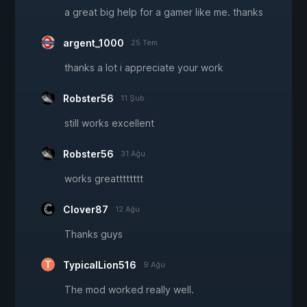
a great big help for a gamer like me. thanks
argent_1000
25 Tem
thanks a lot i appreciate your work
Robster56
11 Şub
still works excellent
Robster56
31 Ağu
works greatttttttt
Clover87
12 Ağu
Thanks guys
TypicalLion516
9 Ağu
The mod worked really well.