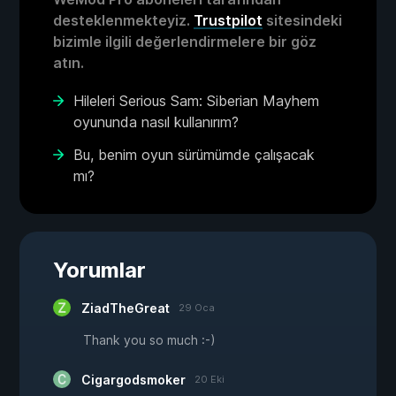
desteklenmekteyiz.
Trustpilot
sitesindeki
bizimle ilgili değerlendirmelere bir göz
atın.
Hileleri Serious Sam: Siberian Mayhem
oyununda nasıl kullanırım?
Bu, benim oyun sürümümde çalışacak
mı?
Yorumlar
ZiadTheGreat
29 Oca
Thank you so much :-)
Cigargodsmoker
20 Eki