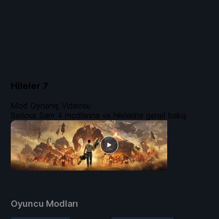
Hileler
7
Mod Oynanış Videosu
Serious Sam 4 modlarına ve hilelerine genel bakış
Oyuncu Modları