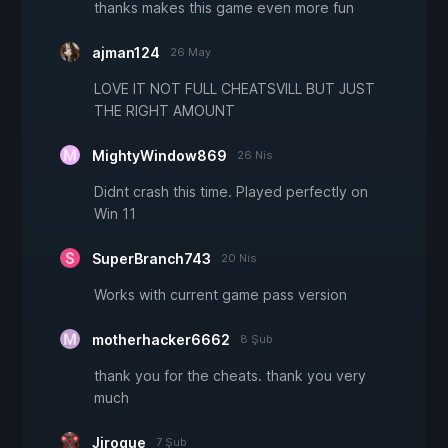
thanks makes this game even more fun
ajman124
26 May
LOVE IT NOT FULL CHEATSVILL BUT JUST
THE RIGHT AMOUNT
MightyWindow869
26 Nis
Didnt crash this time. Played perfectly on
Win 11
SuperBranch743
20 Nis
Works with current game pass version
motherhacker6662
8 Şub
thank you for the cheats. thank you very
much
Jirogue
7 Şub