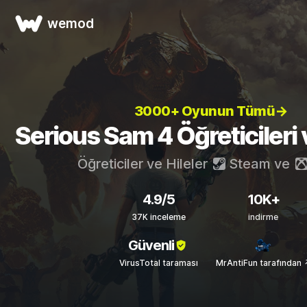
wemod
3000+ Oyunun Tümü→
Serious Sam 4 Öğreticileri v
Öğreticiler ve Hileler
Steam
ve
4.9/5
10K+
37K inceleme
indirme
Güvenli
VirusTotal taraması
MrAntiFun tarafından 