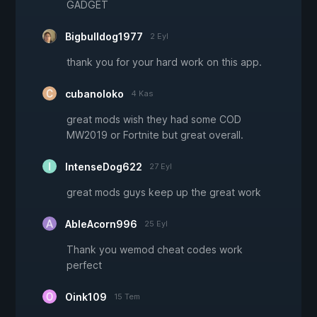
GADGET
Bigbulldog1977
2 Eyl
thank you for your hard work on this app.
cubanoloko
4 Kas
great mods wish they had some COD
MW2019 or Fortnite but great overall.
IntenseDog622
27 Eyl
great mods guys keep up the great work
AbleAcorn996
25 Eyl
Thank you wemod cheat codes work
perfect
Oink109
15 Tem