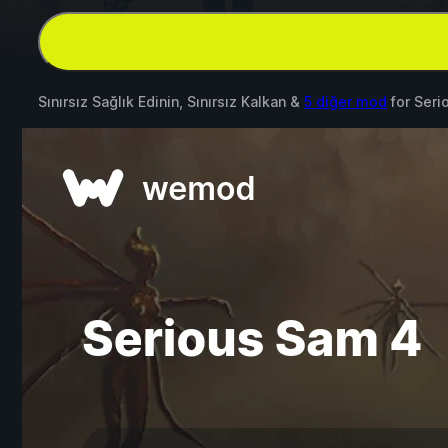
Sınırsız Sağlık Edinin, Sınırsız Kalkan &
5 diğer mod
for
Seri