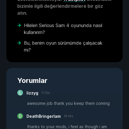
bizimle ilgili değerlendirmelere bir göz
atın.
Hileleri Serious Sam 4 oyununda nasıl
kullanırım?
Bu, benim oyun sürümümde çalışacak
mı?
Yorumlar
lizzyg
17 Eki
awesome job thank you keep them coming
DeathBringerIam
18 Nis
thanks to your mods, i feel as though i am