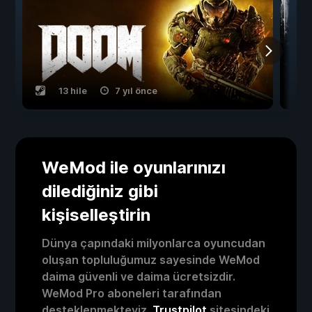
13 hile
7 yıl önce
WeMod ile oyunlarınızı
dilediğiniz gibi
kişiselleştirin
Dünya çapındaki milyonlarca oyuncudan
oluşan topluluğumuz sayesinde WeMod
daima güvenli ve daima ücretsizdir.
WeMod Pro aboneleri tarafından
desteklenmekteyiz.
Trustpilot
sitesindeki