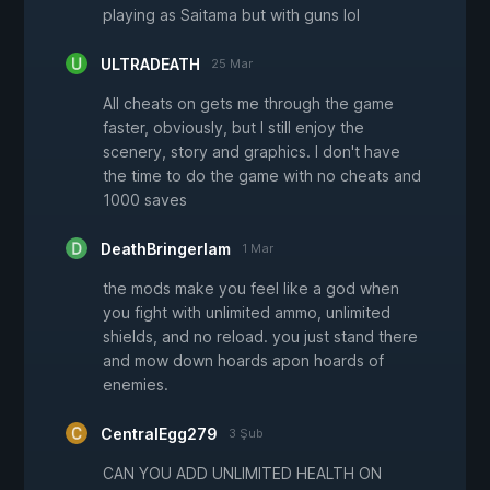
playing as Saitama but with guns lol
ULTRADEATH
25 Mar
All cheats on gets me through the game
faster, obviously, but I still enjoy the
scenery, story and graphics. I don't have
the time to do the game with no cheats and
1000 saves
DeathBringerIam
1 Mar
the mods make you feel like a god when
you fight with unlimited ammo, unlimited
shields, and no reload. you just stand there
and mow down hoards apon hoards of
enemies.
CentralEgg279
3 Şub
CAN YOU ADD UNLIMITED HEALTH ON