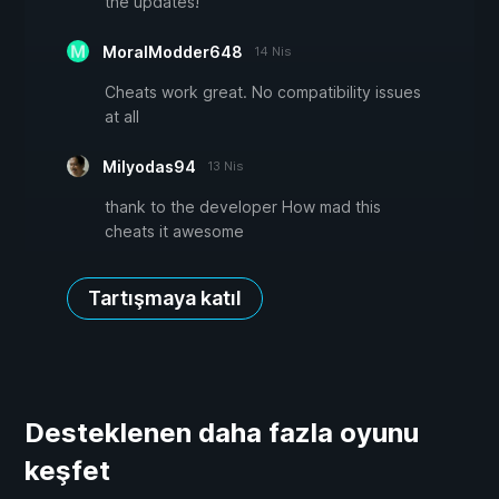
the updates!
MoralModder648
14 Nis
Cheats work great. No compatibility issues
at all
Milyodas94
13 Nis
thank to the developer How mad this
cheats it awesome
Tartışmaya katıl
Desteklenen daha fazla oyunu
keşfet