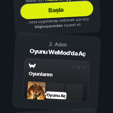
hileler için
Başla
...veya uygulamayı indirmek için bizi
ziyaret et
bilgisayarından
2. Adım
Oyunu WeMod'da Aç
Oyunlarım
Oyunu Aç