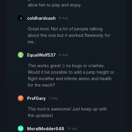
allow him to play and enjoy.
coldhardcash
8 may.
Great mod. Not a lot of people talking
about this one but it worked flawlessly for
me.
EqualWolf537
8 may.
This works great :) no bugs or crashes.
Would it be possible to add a jump height or
flight modifier and infinite ammo and health
for the mech?
ProfGary
7 may.
This mod is awesome! Just keep up with
the updates!
MoralModder648
14 abr.