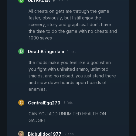
ULTRADEATH
All cheats on gets me through the game
faster, obviously, but I still enjoy the
scenery, story and graphics. I don't have
the time to do the game with no cheats and
1000 saves
DeathBringerIam
1 mar.
the mods make you feel like a god when
you fight with unlimited ammo, unlimited
shields, and no reload. you just stand there
and mow down hoards apon hoards of
enemies.
CentralEgg279
3 feb.
CAN YOU ADD UNLIMITED HEALTH ON
GADGET
Bigbulldog1977
2 sep.