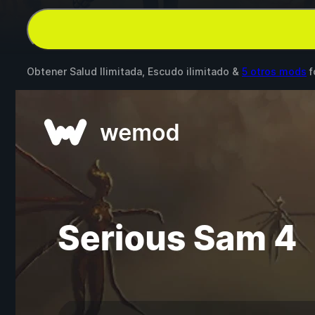
Obtener Salud Ilimitada, Escudo ilimitado &
5 otros mods
f