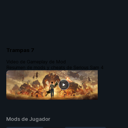
Trampas
7
Video de Gameplay de Mod
Resumen de mods y cheats de Serious Sam 4
Mods de Jugador