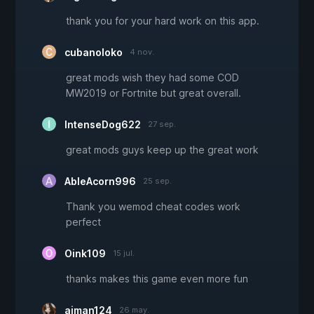
thank you for your hard work on this app.
cubanoloko
4 nov.
great mods wish they had some COD
MW2019 or Fortnite but great overall.
IntenseDog622
27 sep.
great mods guys keep up the great work
AbleAcorn996
25 sep.
Thank you wemod cheat codes work
perfect
Oink109
15 jul.
thanks makes this game even more fun
ajman124
26 may.