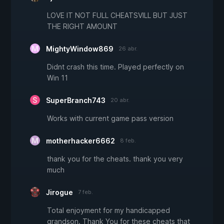
LOVE IT NOT FULL CHEATSVILL BUT JUST
THE RIGHT AMOUNT
MightyWindow869
26 abr.
Didnt crash this time. Played perfectly on
Win 11
SuperBranch743
20 abr.
Works with current game pass version
motherhacker6662
8 feb.
thank you for the cheats. thank you very
much
Jirogue
7 feb.
Total enjoyment for my handicapped
grandson. Thank You for these cheats that