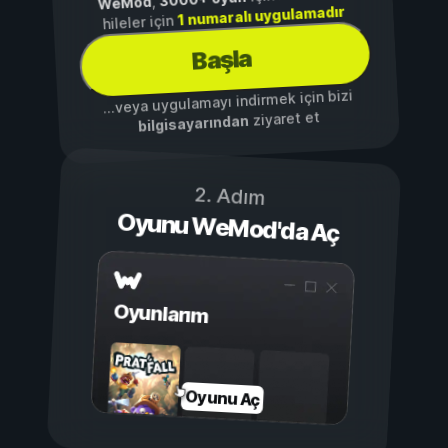
,
WeMod
1 numaralı uygulamadır
hileler için
Başla
...veya uygulamayı indirmek için bizi
ziyaret et
bilgisayarından
2. Adım
Oyunu WeMod'da Aç
Oyunlarım
Oyunu Aç