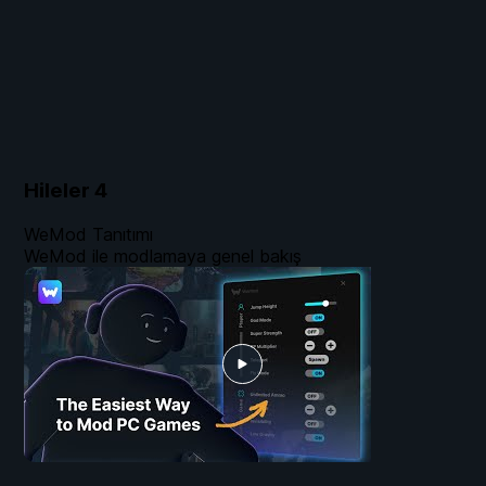
Hileler
4
WeMod Tanıtımı
WeMod ile modlamaya genel bakış