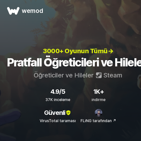
wemod
3000+ Oyunun Tümü→
Pratfall Öğreticileri ve Hilele
Öğreticiler ve Hileler
Steam
4.9/5
1K+
37K inceleme
indirme
Güvenli
VirusTotal taraması
FLiNG tarafından ↗