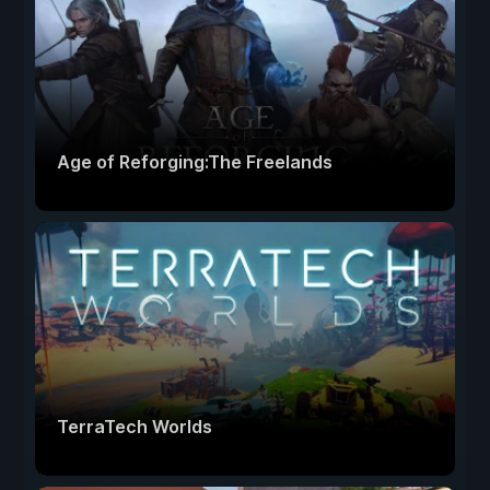
Age of Reforging:The Freelands
TerraTech Worlds