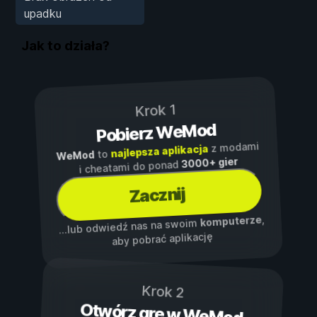
upadku
Jak to działa?
Krok 1
Pobierz WeMod
z modami
najlepsza aplikacja
to
WeMod
3000+ gier
i cheatami do ponad
Zacznij
,
komputerze
...lub odwiedź nas na swoim
aby pobrać aplikację
Krok 2
Otwórz grę w WeMod