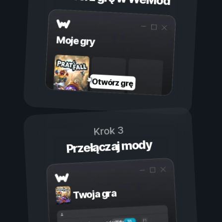
Moje gry
Otwórz grę
Krok 3
Przełączaj mody
Twoja gra
Wł.
Wył.