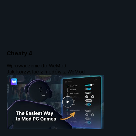
Cheaty
4
Wprowadzenie do WeMod
Jak korzystać z modów z WeMod