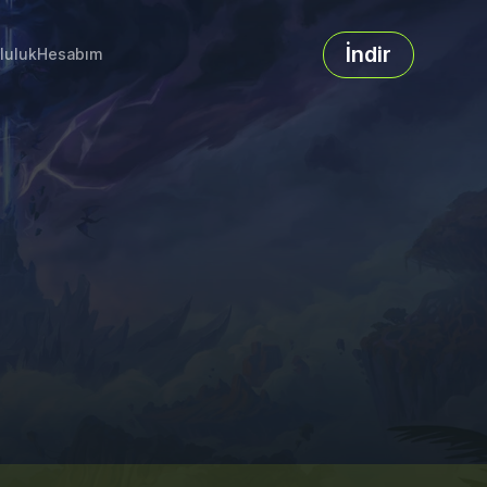
İndir
luluk
Hesabım