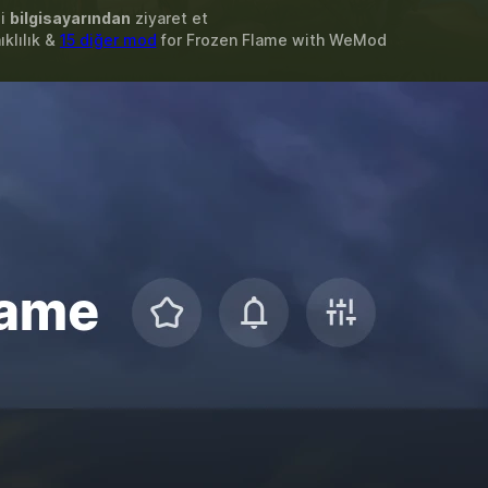
zi
bilgisayarından
ziyaret et
ıklılık &
15 diğer mod
for
Frozen Flame
with
WeMod