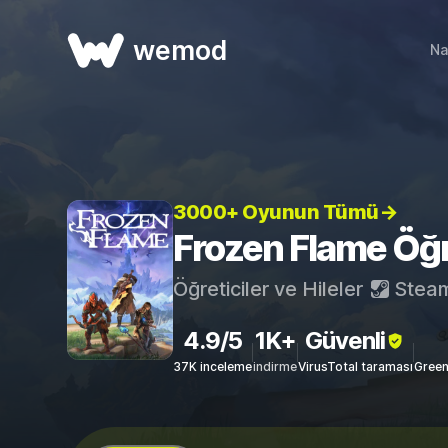
wemod
Na
3000+ Oyunun Tümü→
Frozen Flame Öğret
Öğreticiler ve Hileler
Stea
4.9/5
1K+
Güvenli
37K inceleme
indirme
VirusTotal taraması
Green