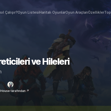
sıl Çalışır?
Oyun Listesi
Haritalı Oyunlar
Oyun Araçları
Özellikler
Top
icileri ve Hileleri
m
House tarafından ↗