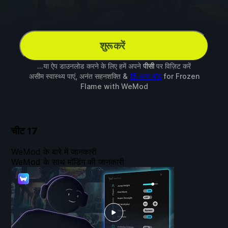
शुरू करें
...या ऐप डाउनलोड करने के लिए हमें अपने
पीसी
पर विज़िट करें
असीम स्वास्थ्य पाएं, अनंत सहनशक्ति &
15 अन्य मॉड
for
Frozen
Flame
with
WeMod
चीट
17
WeMod के बारे में जानकारी
WeMod के साथ मॉडिंग की जानकारी