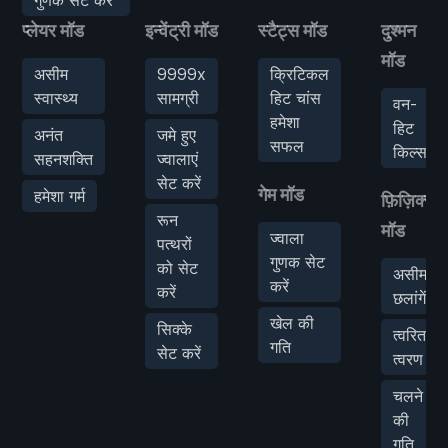
प्लेयर मॉड
इन्वेंट्री मॉड
स्टैट्स मॉड
दुश्मन
मॉड
असीम
9999x
क्रिटिकल
स्वास्थ्य
सामग्री
हिट चांस
वन-
हमेशा
हिट
अनंत
जमे हुए
सफल
किल्स
सहनशक्ति
ज्वालाएं
सेट करें
गेम मॉड
हमेशा गर्म
फ़िज़िक्स
रून
मॉड
ज्वाला
पत्थरों
गुणक सेट
को सेट
असीम
करें
करें
छलांगें
खेल की
सिक्के
त्वरित
गति
सेट करें
त्वरण
चलने
की
गति