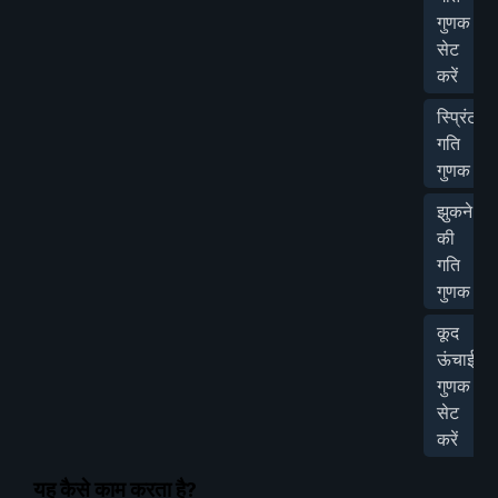
गुणक
सेट
करें
स्प्रिंट
गति
गुणक
झुकने
की
गति
गुणक
कूद
ऊंचाई
गुणक
सेट
करें
यह कैसे काम करता है?