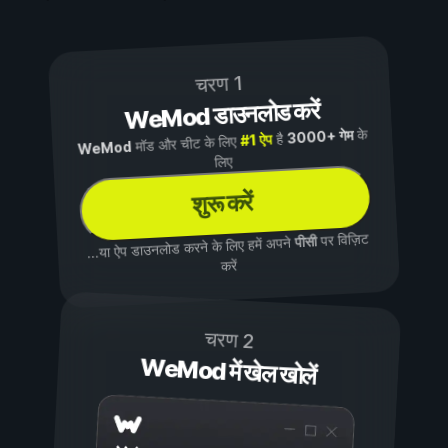
चरण 1
WeMod डाउनलोड करें
के
3000+ गेम
है
#1 ऐप
मॉड और चीट के लिए
WeMod
लिए
शुरू करें
पर विज़िट
पीसी
...या ऐप डाउनलोड करने के लिए हमें अपने
करें
चरण 2
WeMod में खेल खोलें