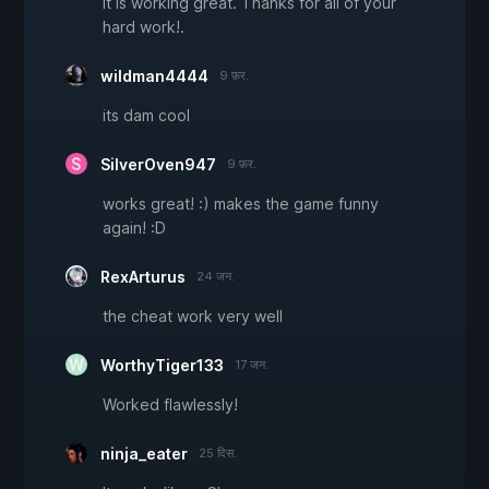
It is working great. Thanks for all of your
hard work!.
wildman4444
9 फ़र.
its dam cool
SilverOven947
9 फ़र.
works great! :) makes the game funny
again! :D
RexArturus
24 जन.
the cheat work very well
WorthyTiger133
17 जन.
Worked flawlessly!
ninja_eater
25 दिस.