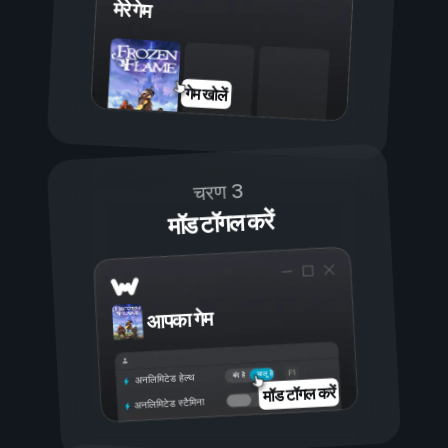
मेरे गेम
गेम खोलें
चरण 3
मॉड टॉगल करें
आपका गेम
चालू है
बंद है
अनलिमिटेड हेल्थ
मॉड टॉगल करें
अनलिमिटेड स्टैमिना