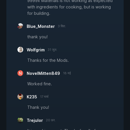
9999x Materials is not working as expected
with ingredients for cooking, but is working
for building.
Blue_Monster
3 सित.
thank you!
Wolfgrim
31 जुल.
Thanks for the Mods.
NovelMitten849
18 मई
Worked fine.
K235
17 मार्च
Thank you!
Trejulor
20 फ़र.