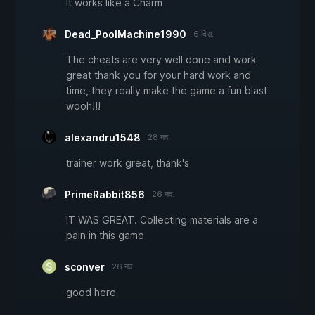
It works like a Charm
Dead_PoolMachine1990
6 दिस.
The cheats are very well done and work
great thank you for your hard work and
time, they really make the game a fun blast
wooh!!!
alexandru1548
28 नव.
trainer work great, thank's
PrimeRabbit856
26 नव.
IT WAS GREAT. Collecting materials are a
pain in this game
sconver
26 नव.
good here