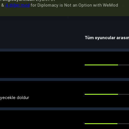
a &
4 diğer mod
for
Diplomacy is Not an Option
with
WeMod
Tüm oyuncular arası
yiyecekle doldur