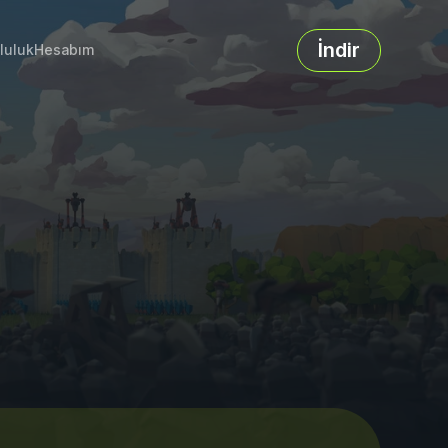
İndir
luluk
Hesabım