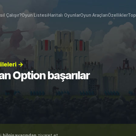
sıl Çalışır?
Oyun Listesi
Haritalı Oyunlar
Oyun Araçları
Özellikler
Top
ileleri →
an Option başarılar
zi
bilgisayarından
ziyaret et