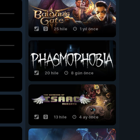
25 hile
1 yıl önce
20 hile
8 gün önce
13 hile
4 ay önce