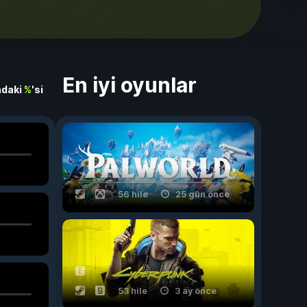
En iyi oyunlar
ndaki
%
'si
56 hile
25 gün önce
53 hile
3 ay önce