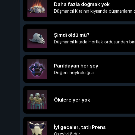
Daha fazla doğmak yok
Düşmancıl Kıta'nın kıyısında düşmanların
Şimdi öldü mü?
Düşmancıl kıtada Hortlak ordusundan birin
Parıldayan her şey
Değerli heykelciği al
Ölülere yer yok
İyi geceler, tatlı Prens
Ozzy'yi öldür