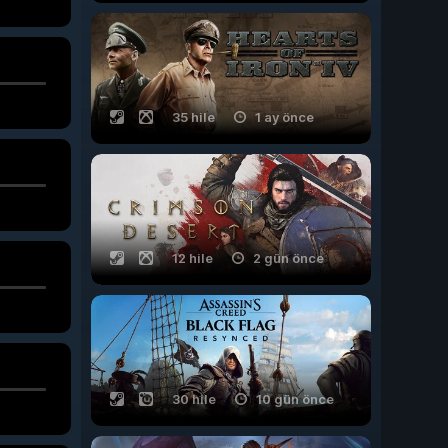
35 hile
1 ay önce
12 hile
2 gün önce
30 hile
10 gün önce