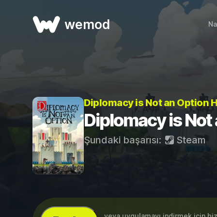
wemod
Na
Diplomacy is Not an Option H
Diplomacy is Not 
Şundaki başarısı:
Steam
...veya uygulamayı indirmek için bi