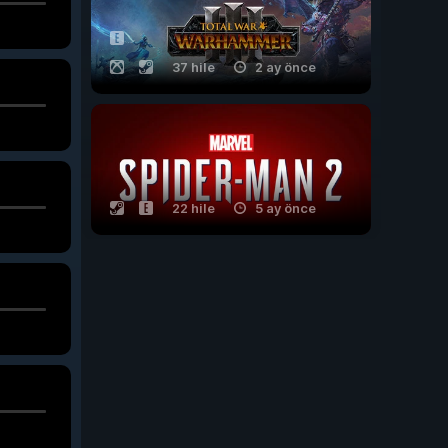
37 hile
2 ay önce
22 hile
5 ay önce