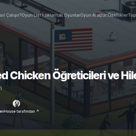
sıl Çalışır?
Oyun Listesi
Haritalı Oyunlar
Oyun Araçları
Özellikler
Top
ed Chicken Öğreticileri ve Hil
m
enHouse tarafından ↗