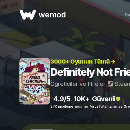
wemod
Na
3000+ Oyunun Tümü→
Definitely Not Fri
Öğreticiler ve Hileler
Stea
4.9/5
10K+
Güvenli
37K inceleme
indirme
VirusTotal taraması
Gre