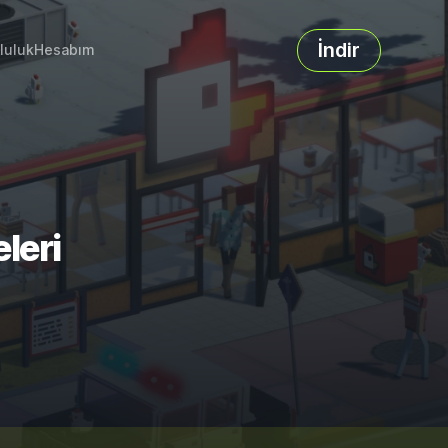
İndir
luluk
Hesabım
eleri