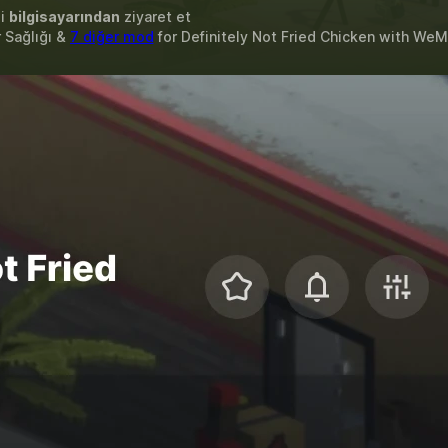
zi
bilgisayarından
ziyaret et
r Sağlığı &
7 diğer mod
for
Definitely Not Fried Chicken
with
WeM