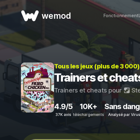
wemod
Fonctionnement
Tous les jeux (plus de 3 000
Trainers et cheat
Trainers et cheats pour
St
4.9/5
10K+
Sans dang
37K avis
téléchargements
Analysé par Viru