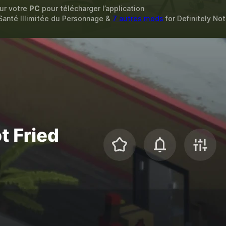
sur votre
PC
pour télécharger l’application
, Santé Illimitée du Personnage &
7 autres mods
for
Definitely Not