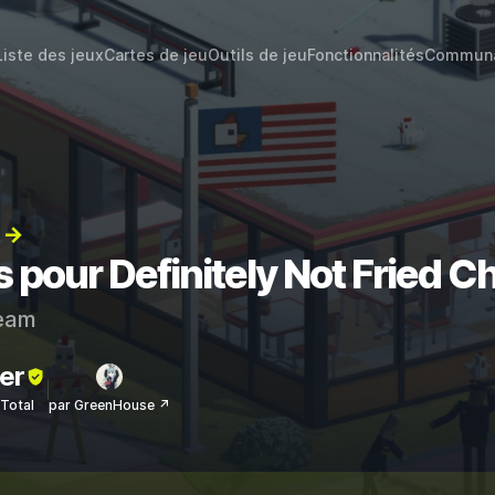
Liste des jeux
Cartes de jeu
Outils de jeu
Fonctionnalités
Commun
) →
s pour Definitely Not Fried C
eam
er
sTotal
par GreenHouse ↗