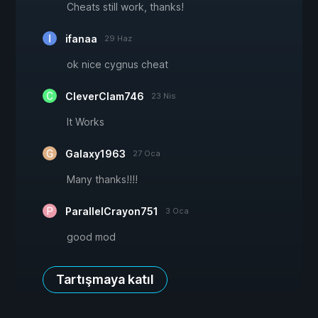
Cheats still work, thanks!
ifanaa
29 Haz
ok nice cygnus cheat
CleverClam746
23 Nis
It Works
Galaxy1963
27 Oca
Many thanks!!!!
ParallelCrayon751
3 Oca
good mod
Tartışmaya katıl