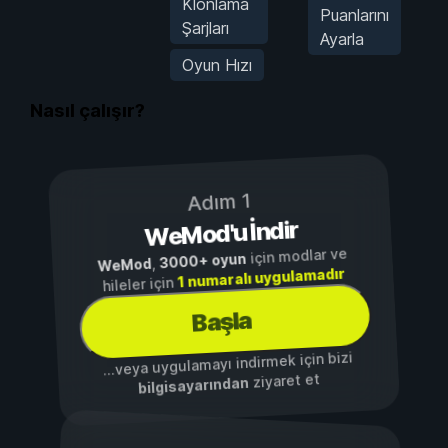
Klonlama
Puanlarını
Şarjları
Ayarla
Oyun Hızı
Nasıl çalışır?
Adım 1
WeMod'u İndir
için modlar ve
3000+ oyun
,
WeMod
1 numaralı uygulamadır
hileler için
Başla
...veya uygulamayı indirmek için bizi
ziyaret et
bilgisayarından