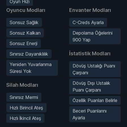
Oyun Hızı
Oyuncu Modları
Envanter Modları
Sonsuz Sağlık
C-Creds Ayarla
Sonsuz Kalkan
Depolama Öğelerini
900 Yap
Sonsuz Enerji
İstatistik Modları
Sınırsız Dayanıklılık
Yeniden Yuvarlanma
Dövüş Ustalığı Puanı
Süresi Yok
Çarpanı
Dövüş Dışı Ustalık
Silah Modları
Puanı Çarpanı
Sınırsız Mermi
Özellik Puanları Belirle
Hızlı Birincil Ateş
Beceri Puanlarını
Ayarla
Hızlı İkincil Ateş