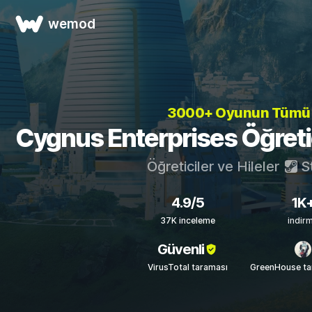
wemod
3000+ Oyunun Tüm
Cygnus Enterprises Öğretici
Öğreticiler ve Hileler
S
4.9/5
1K
37K inceleme
indir
Güvenli
VirusTotal taraması
GreenHouse ta