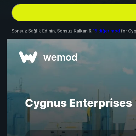
Sonsuz Sağlık Edinin, Sonsuz Kalkan &
15 diğer mod
for
Cyg