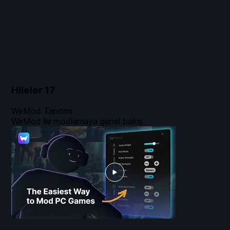
Hileler
17
WeMod Tanıtımı
WeMod ile modlamaya genel bakış