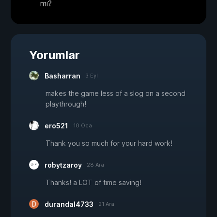
mı?
Yorumlar
Basharran
3 Eyl
makes the game less of a slog on a second
playthrough!
ero521
10 Oca
Thank you so much for your hard work!
robytzaroy
28 Ara
Thanks! a LOT of time saving!
durandal4733
21 Ara