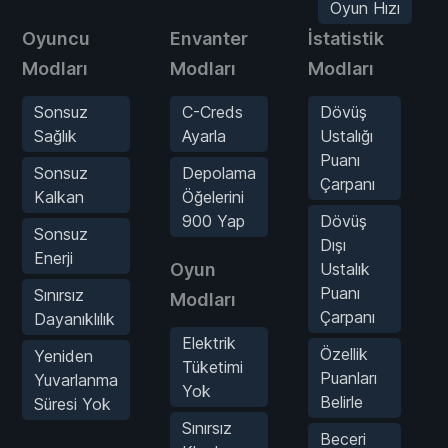
Oyun Hızı
Oyuncu
Envanter
İstatistik
Modları
Modları
Modları
Sonsuz
C-Creds
Dövüş
Sağlık
Ayarla
Ustalığı
Puanı
Sonsuz
Depolama
Çarpanı
Kalkan
Öğelerini
900 Yap
Dövüş
Sonsuz
Dışı
Enerji
Oyun
Ustalık
Puanı
Sınırsız
Modları
Çarpanı
Dayanıklılık
Elektrik
Özellik
Yeniden
Tüketimi
Puanları
Yuvarlanma
Yok
Belirle
Süresi Yok
Sınırsız
Beceri