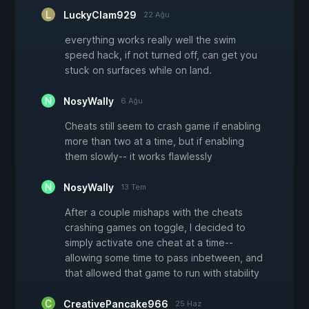
LuckyClam929
22 Ağu
everything works really well the swim
speed hack, if not turned off, can get you
stuck on surfaces while on land.
NosyWally
6 Ağu
Cheats still seem to crash game if enabling
more than two at a time, but if enabling
them slowly-- it works flawlessly
NosyWally
13 Tem
After a couple mishaps with the cheats
crashing games on toggle, I decided to
simply activate one cheat at a time--
allowing some time to pass inbetween, and
that allowed that game to run with stability
CreativePancake966
25 Haz