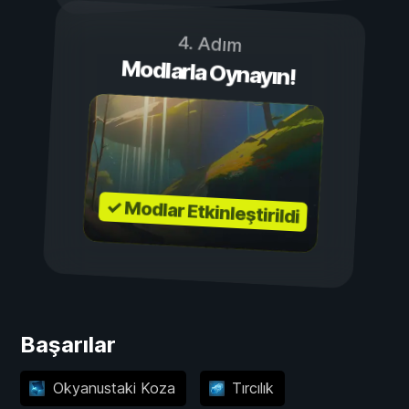
4. Adım
Modlarla Oynayın!
✓ Modlar Etkinleştirildi
Başarılar
Okyanustaki Koza
Tırcılık