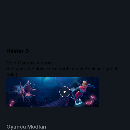
Hileler
9
Mod Oynanış Videosu
Subnautica Below Zero modlarına ve hilelerine genel
bakış
Oyuncu Modları