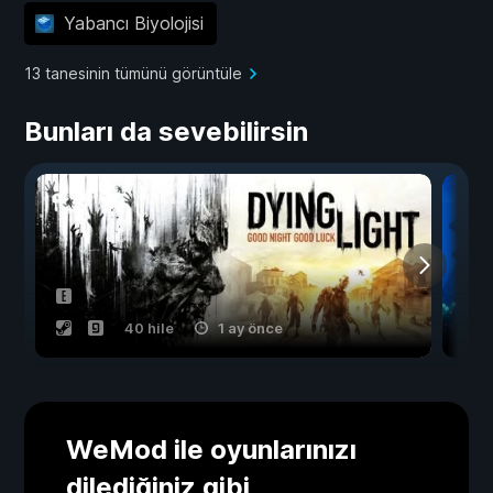
Yabancı Biyolojisi
13 tanesinin tümünü görüntüle
Bunları da sevebilirsin
40 hile
1 ay önce
WeMod ile oyunlarınızı
dilediğiniz gibi