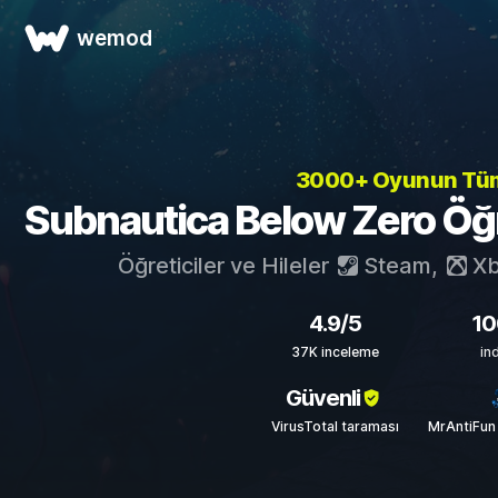
wemod
3000+ Oyunun T
Subnautica Below Zero Öğret
Öğreticiler ve Hileler
Steam
,
Xb
4.9/5
10
37K inceleme
in
Güvenli
VirusTotal taraması
MrAntiFun 