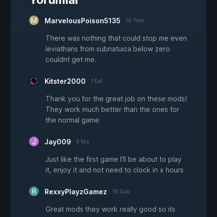
MarvelousPoison5135
10 Tem
There was nothing that could stop me even
leviathans from subnatuica below zero
couldnt get me.
Kitster2000
1 Eyl
Thank you for the great job on these mods!
They work much better than the ones for
the normal game
Jay009
5 Nis
Just like the first game I'll be about to play
it, enjoy it and not need to clock in x hours
RexxyPlayzGamez
19 Şub
Great mods they work really good so its