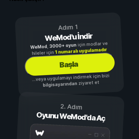
Adım 1
WeMod'u İndir
için modlar ve
3000+ oyun
,
WeMod
1 numaralı uygulamadır
hileler için
Başla
...veya uygulamayı indirmek için bizi
ziyaret et
bilgisayarından
2. Adım
Oyunu WeMod'da Aç