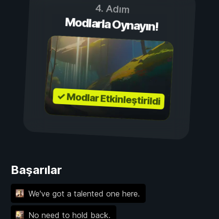
4. Adım
Modlarla Oynayın!
✓ Modlar Etkinleştirildi
Başarılar
We've got a talented one here.
No need to hold back.