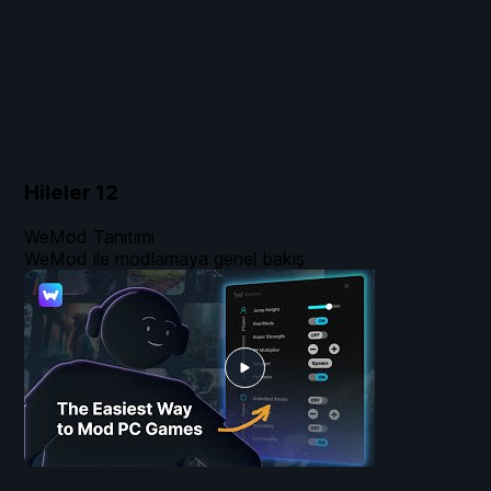
Hileler
12
WeMod Tanıtımı
WeMod ile modlamaya genel bakış