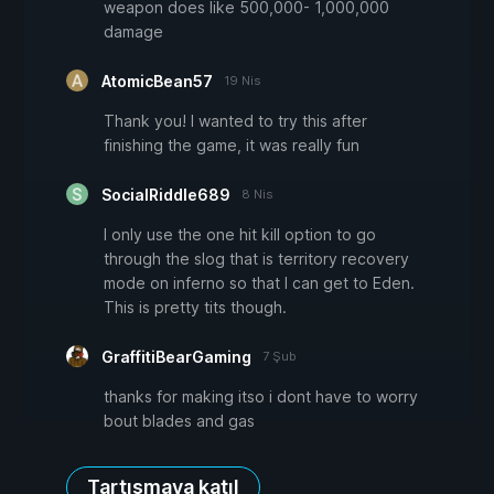
weapon does like 500,000- 1,000,000
damage
AtomicBean57
19 Nis
Thank you! I wanted to try this after
finishing the game, it was really fun
SocialRiddle689
8 Nis
I only use the one hit kill option to go
through the slog that is territory recovery
mode on inferno so that I can get to Eden.
This is pretty tits though.
GraffitiBearGaming
7 Şub
thanks for making itso i dont have to worry
bout blades and gas
Tartışmaya katıl