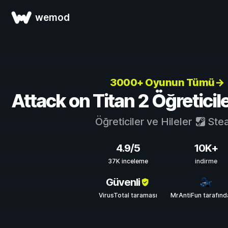
wemod
3000+ Oyunun Tümü→
Attack on Titan 2 Öğreticiler
Öğreticiler ve Hileler
Ste
4.9/5
10K+
37K inceleme
indirme
Güvenli
VirusTotal taraması
MrAntiFun tarafın