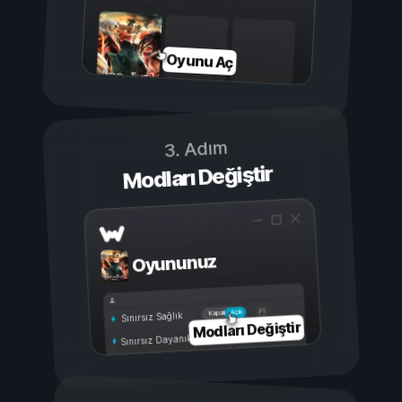
Oyunu Aç
3. Adım
Modları Değiştir
Oyununuz
Açık
Kapalı
Sınırsız Sağlık
Modları Değiştir
Sınırsız Dayanıklılık