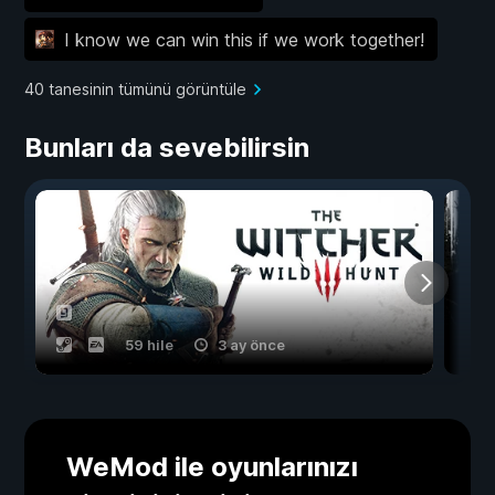
I know we can win this if we work together!
40 tanesinin tümünü görüntüle
Bunları da sevebilirsin
59 hile
3 ay önce
WeMod ile oyunlarınızı