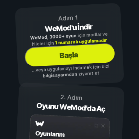
Adım 1
WeMod'u İndir
için modlar ve
3000+ oyun
,
WeMod
1 numaralı uygulamadır
hileler için
Başla
...veya uygulamayı indirmek için bizi
ziyaret et
bilgisayarından
2. Adım
Oyunu WeMod'da Aç
Oyunlarım