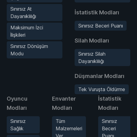
Sınırsız At
İstatistik Modları
Dayanıklılığı
Sınırsız Beceri Puanı
Maksimum İzci
İlişkileri
Silah Modları
Sınırsız Dönüşüm
Modu
Sınırsız Silah
Dayanıklılığı
Düşmanlar Modları
Tek Vuruşta Öldürme
Oyuncu
Envanter
İstatistik
Modları
Modları
Modları
Sınırsız
Tüm
Sınırsız
Sağlık
Malzemeleri
Beceri
Ver
Puanı