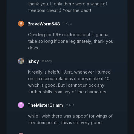
thank you. If only there were a wings of
freedom cheat ;) Your the best!
BraveWorm548
1 Kas
Grinding for 99+ reinforcement is gonna
take so long if done legitmately, thank you
devs.
ishoy
8 May
It really is helpful! Just, whenever I turned
on max scout relations it does make it 10,
which is good. But I cannot unlock any
further skills from any of the characters.
TheMisterGrimm
8 Nis
while i wish there was a spoof for wings of
freedom points, this is still very good