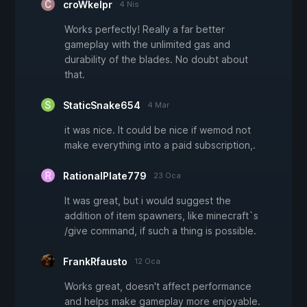
croWkelpr
4 Nis
Works perfectly! Really a far better
gameplay with the unlimited gas and
durability of the blades. No doubt about
that.
StaticSnake654
4 Mar
it was nice. It could be nice if wemod not
make everything into a paid subscription,.
RationalPlate779
23 Oca
It was great, but i would suggest the
addition of item spawners, like minecraft`s
/give command, if such a thing is possible.
FrankRfausto
12 Oca
Works great, doesn't affect performance
and helps make gameplay more enjoyable.