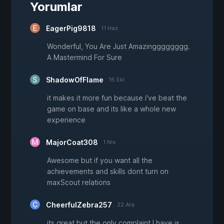
Yorumlar
EagerPig9818
11 Haz
Wonderful, You Are Just Amazingggggggg.
A Mastermind For Sure
ShadowOfFlame
16 Eki
it makes it more fun because i've beat the
game on base and its like a whole new
experience
MajorCoat308
1 Nis
Awesome but if you want all the
achievements and skills dont turn on
maxScout relations
CheerfulZebra257
22 Ara
its great but the only complaint I have is