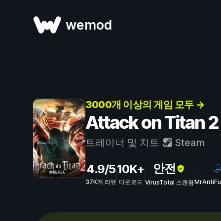
wemod
3000개 이상의 게임 모두 →
Attack on Tita
트레이너 및 치트
Steam
안전
4.9/5
10K+
37K개 리뷰
다운로드
MrAntiF
VirusTotal 스캔됨