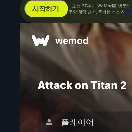
...또는
PC
에서 WeMod를 방문해
시작하기
무한 체력 받기, 무제한 가스 &
10