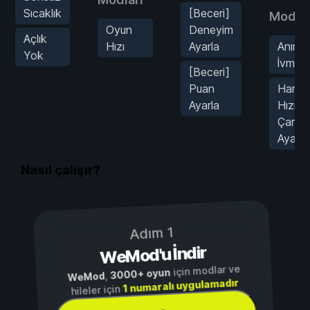
Sıcaklık
[Beceri]
Modlar
Oyun
Deneyim
Açlık
Hızı
Ayarla
Anınd
Yok
İvme
[Beceri]
Puan
Harek
Ayarla
Hızı
Çarpan
Ayarla
Nasıl çalışır?
Adım 1
WeMod'u İndir
için modlar ve
3000+ oyun
,
WeMod
1 numaralı uygulamadır
hileler için