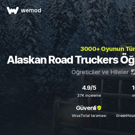
wemod
3000+ Oyunun T
Alaskan Road Truckers Öğret
Öğreticiler ve Hileler
4.9/5
37K inceleme
i
Güvenli
VirusTotal taraması
GreenHous