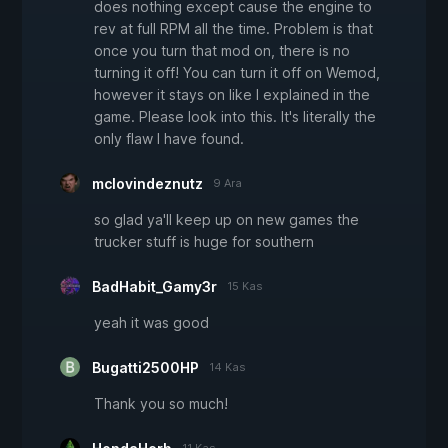
does nothing except cause the engine to
rev at full RPM all the time. Problem is that
once you turn that mod on, there is no
turning it off! You can turn it off on Wemod,
however it stays on like I explained in the
game. Please look into this. It's literally the
only flaw I have found.
mclovindeznutz
9 Ara
so glad ya'll keep up on new games the
trucker stuff is huge for southern
BadHabit_Gamy3r
15 Kas
yeah it was good
Bugatti2500HP
14 Kas
Thank you so much!