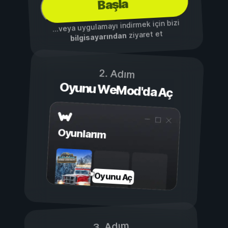
Başla
...veya uygulamayı indirmek için bizi
ziyaret et
bilgisayarından
2. Adım
Oyunu WeMod'da Aç
Oyunlarım
Oyunu Aç
3. Adım