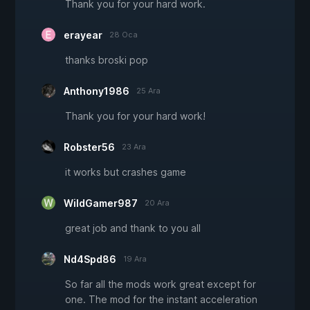
Thank you for your hard work.
erayear
28 Oca
thanks broski pop
Anthony1986
25 Ara
Thank you for your hard work!
Robster56
23 Ara
it works but crashes game
WildGamer987
20 Ara
great job and thank to you all
Nd4Spd86
19 Ara
So far all the mods work great except for
one. The mod for the instant acceleration