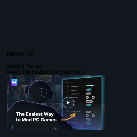
Hileler
13
WeMod Tanıtımı
WeMod ile modlamaya genel bakış