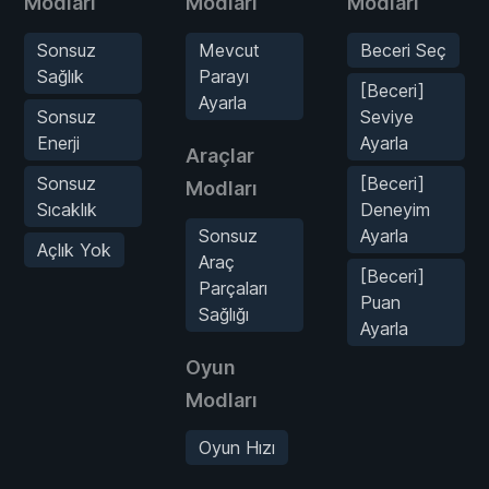
Modları
Modları
Modları
Sonsuz
Mevcut
Beceri Seç
Sağlık
Parayı
[Beceri]
Ayarla
Sonsuz
Seviye
Enerji
Ayarla
Araçlar
Sonsuz
[Beceri]
Modları
Sıcaklık
Deneyim
Sonsuz
Ayarla
Açlık Yok
Araç
[Beceri]
Parçaları
Puan
Sağlığı
Ayarla
Oyun
Modları
Oyun Hızı