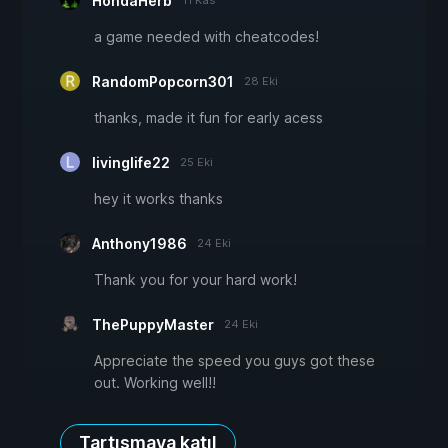
HondaHerb
11 Kas
a game needed with cheatcodes!
RandomPopcorn301
28 Eki
thanks, made it fun for early acess
livinglife22
25 Eki
hey it works thanks
Anthony1986
24 Eki
Thank you for your hard work!
ThePuppyMaster
24 Eki
Appreciate the speed you guys got these
out. Working well!!
Tartışmaya katıl