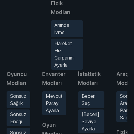
Fizik
Modları
Anında
İvme
Hareket
Hızı
Çarpanını
Ayarla
Oyuncu
Envanter
İstatistik
Araçla
Modları
Modları
Modları
Modlar
Sonsuz
Mevcut
Beceri
Sonsu
Sağlık
Parayı
Seç
Araç
Ayarla
Parçal
Sonsuz
[Beceri]
Sağlığı
Enerji
Seviye
Oyun
Ayarla
Fizik
Sonsuz
Modları