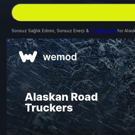
Sonsuz Sağlık Edinin, Sonsuz Enerji &
11 diğer mod
for
Alas