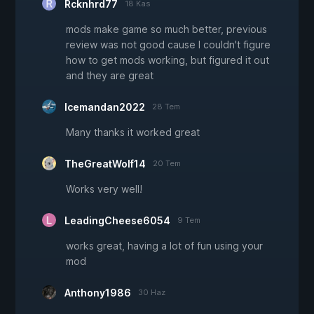
Rcknhrd77
18 Kas
mods make game so much better, previous
review was not good cause I couldn't figure
how to get mods working, but figured it out
and they are great
Icemandan2022
28 Tem
Many thanks it worked great
TheGreatWolf14
20 Tem
Works very well!
LeadingCheese6054
9 Tem
works great, having a lot of fun using your
mod
Anthony1986
30 Haz