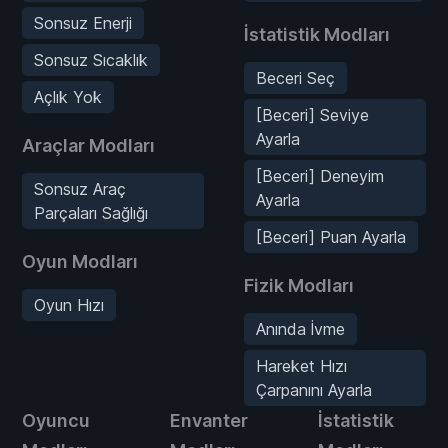
Sonsuz Enerji
İstatistik Modları
Sonsuz Sıcaklık
Beceri Seç
Açlık Yok
[Beceri] Seviye
Ayarla
Araçlar Modları
[Beceri] Deneyim
Sonsuz Araç
Ayarla
Parçaları Sağlığı
[Beceri] Puan Ayarla
Oyun Modları
Fizik Modları
Oyun Hızı
Anında İvme
Hareket Hızı
Çarpanını Ayarla
Oyuncu
Envanter
İstatistik