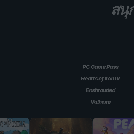
สนุ
PC Game Pass
Hearts of Iron IV
Enshrouded
Valheim