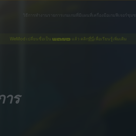
วิธีการทำงาน
รายการเกม
เกมที่มีแผนที่
เครื่องมือเกม
ฟีเจอร์
ชุม
WeMod เปลี่ยนชื่อเป็น
แล้ว คลิก
ที่นี่
เพื่อเรียนรู้เพิ่มเติม
การ