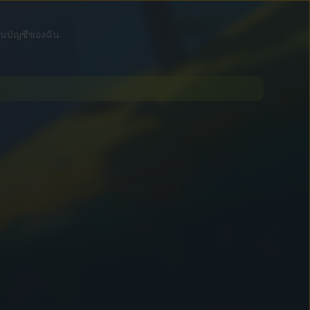
ชน
บัญชีของฉัน