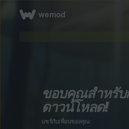
wemod
ขอบคุณสำหรับ
ดาวน์โหลด!
แชร์กับเพื่อนของคุณ: