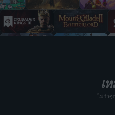
เห
ไม่ว่าค