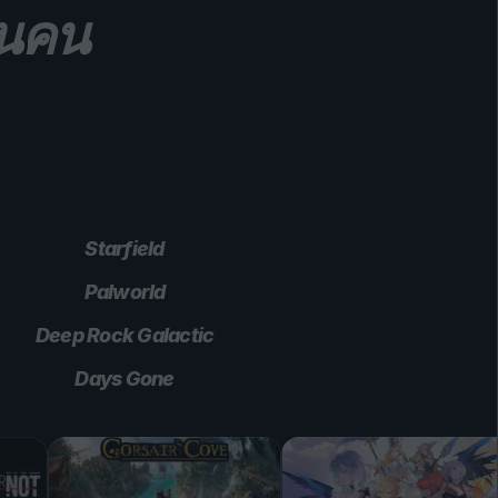
่นคน
Starfield
Palworld
Deep Rock Galactic
Days Gone