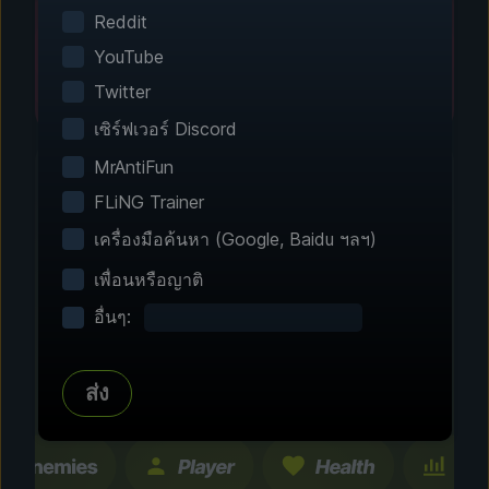
Reddit
YouTube
Twitter
เซิร์ฟเวอร์ Discord
MrAntiFun
FLiNG Trainer
ขั้นตอนที่ 2 - เลือกฟีเจอร์ของคุณ
เครื่องมือค้นหา (Google, Baidu ฯลฯ)
ปรับแต่งประสบการณ์ของ
เพื่อนหรือญาติ
คุณ
อื่นๆ:
เรียกดูการปรับปรุงและฟีเจอร์ต่าง ๆ ที่ผ่านการทดสอบ
จากชุมชมหลายร้อยรายการ ทุกการเปลี่ยนแปลงเป็น
ส่ง
แบบชั่วคราวและสามารถเปิด/ปิดได้ทันที