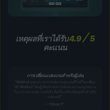
เหตุผลที่เราได้รับ
4.9
5
คะแนน
การเปลี่ยนแปลงเกมสำหรับผู้เล่น
“WeMod มอบประสบการณ์การเล่นเกมที่ไม่มีใครเทียบ
ได้! WeMod ได้ปฏิวัติประสบการณ์และความสนุกสนาน
ในการเล่นเกมอย่างแท้จริง ถือเป็นเครื่องมือสุดล้ำสำหรับ
เกมเมอร์”
– Oliver P.