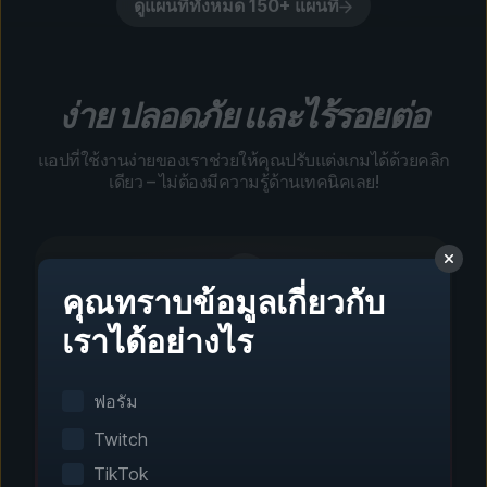
ดูแผนที่ทั้งหมด 150+ แผนที่
ง่าย ปลอดภัย และไร้รอยต่อ
แอปที่ใช้งานง่ายของเราช่วยให้คุณปรับแต่งเกมได้ด้วยคลิก
เดียว – ไม่ต้องมีความรู้ด้านเทคนิคเลย!
คุณทราบข้อมูลเกี่ยวกับ
ขั้นตอนที่ 1 - ดาวน์โหลดและติดตั้ง
เราได้อย่างไร
การติดตั้งด้วยคลิกเดียว
ฟอรัม
ระบบตรวจจับเกมอัจฉริยะจะค้นพบเกมที่คุณติดตั้ง
Twitch
อัตโนมัติ ไม่ต้องกำหนดค่าด้วยตนเอง
TikTok