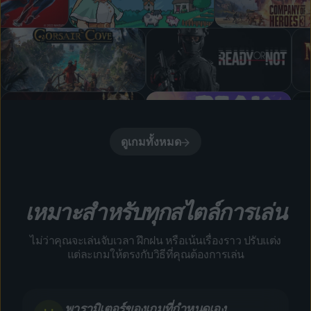
ดูเกมทั้งหมด
เหมาะสำหรับทุกสไตล์การเล่น
ไม่ว่าคุณจะเล่นจับเวลา ฝึกฝน หรือเน้นเรื่องราว ปรับแต่ง
แต่ละเกมให้ตรงกับวิธีที่คุณต้องการเล่น
พารามิเตอร์ของเกมที่กำหนดเอง