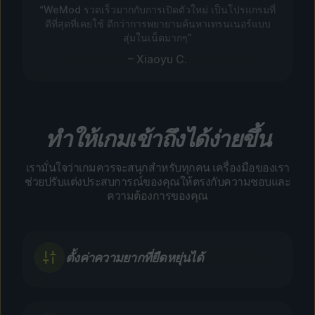
“WeMod รวดเร็วมากกับการเปิดตัวใหม่ เป็นโปรแกรมที่
ดีที่สุดที่เคยใช้ ดีกว่าการพยายามค้นหาเทรนเนอร์แบบ
สุ่มในเน็ตมากๆ”
– Xiaoyu C.
ทำให้เกมเข้าถึงได้ง่ายขึ้น
เรามั่นใจว่าเกมควรจะสนุกสำหรับทุกคน เครื่องมือของเรา
ช่วยปรับแต่งประสบการณ์ของคุณให้ตรงกับความชอบและ
ความต้องการของคุณ
ตั้งค่าความยากที่ยืดหยุ่นได้