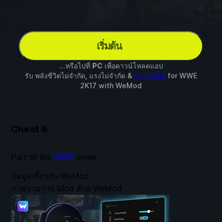
เริ่มต้น
...หรือไปที่
PC
เพื่อดาวน์โหลดแอป
รับ พลังชีวิตไม่จำกัด, แรงไม่จำกัด &
อีก 6 Mod
for
WWE
2K17
with
WeMod
Cheat
8
Part of the
WWE
series
ข้อมูลเกี่ยวกับ WeMod
ภาพรวมการ Mod ด้วย WeMod