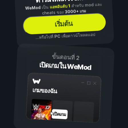
สำหรับ mod และ
แอพอันดับ 1
เป็น
WeMod
3000+ เกม
cheats ของ
เริ่มต้น
เพื่อดาวน์โหลดแอป
PC
...หรือไปที่
ขั้นตอนที่ 2
เปิดเกมใน WeMod
เกมของฉัน
เปิดเกม