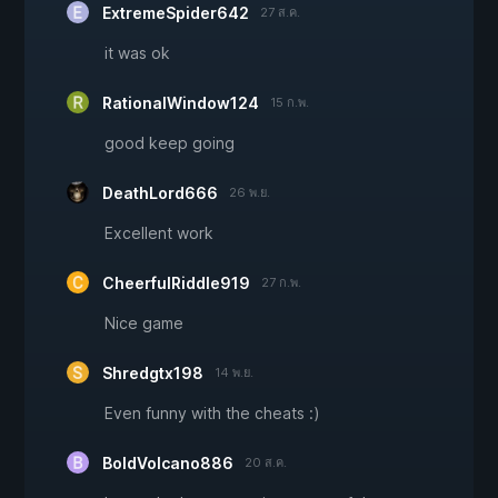
ExtremeSpider642
27 ส.ค.
it was ok
RationalWindow124
15 ก.พ.
good keep going
DeathLord666
26 พ.ย.
Excellent work
CheerfulRiddle919
27 ก.พ.
Nice game
Shredgtx198
14 พ.ย.
Even funny with the cheats :)
BoldVolcano886
20 ส.ค.