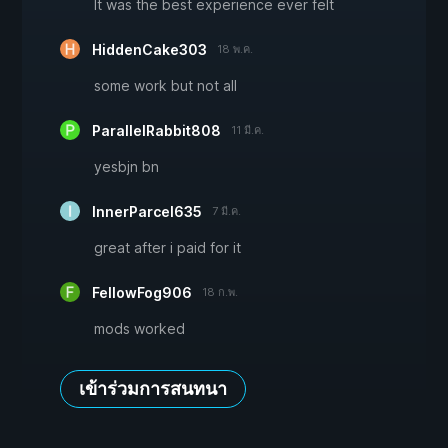
It was the best experience ever felt
HiddenCake303
18 พ.ค.
some work but not all
ParallelRabbit808
11 มี.ค.
yesbjn bn
InnerParcel635
7 มี.ค.
great after i paid for it
FellowFog906
18 ก.พ.
mods worked
เข้าร่วมการสนทนา