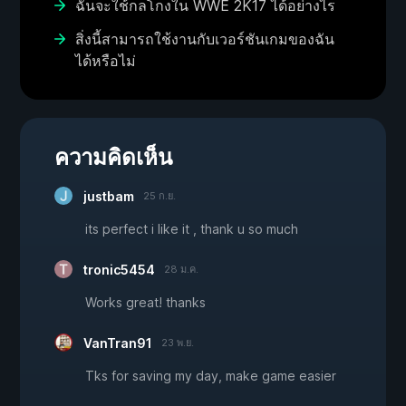
ฉันจะใช้กลโกงใน WWE 2K17 ได้อย่างไร
สิ่งนี้สามารถใช้งานกับเวอร์ชันเกมของฉัน
ได้หรือไม่
ความคิดเห็น
justbam
25 ก.ย.
its perfect i like it , thank u so much
tronic5454
28 ม.ค.
Works great! thanks
VanTran91
23 พ.ย.
Tks for saving my day, make game easier