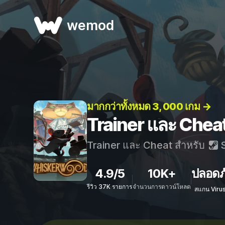
wemod
มากกว่าทั้งหมด 3, 000 เกม →
Trainer และ Che
Trainer และ Cheat สำหรับ
S
4.9/5
10K+
ปลอดภ
รีวิว 37K รายการ
จำนวนการดาวน์โหลด
สแกน Viru