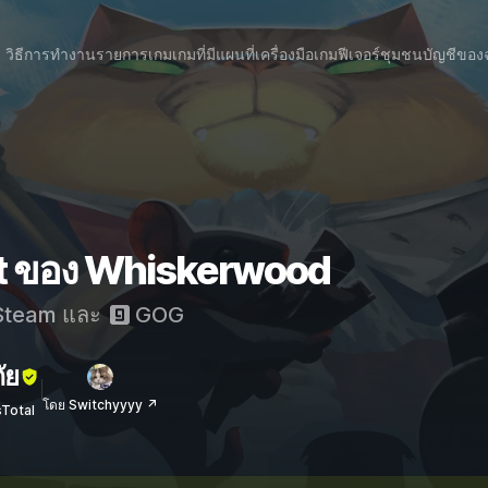
วิธีการทำงาน
รายการเกม
เกมที่มีแผนที่
เครื่องมือเกม
ฟีเจอร์
ชุมชน
บัญชีของ
at ของ Whiskerwood
team
และ
GOG
ัย
โดย Switchyyyy ↗
sTotal