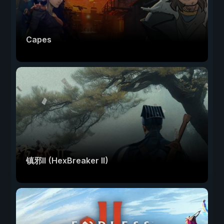
Capes
镇邪Ⅱ (HexBreaker II)