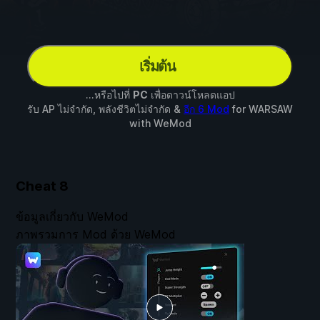
เริ่มต้น
...หรือไปที่
PC
เพื่อดาวน์โหลดแอป
รับ AP ไม่จำกัด, พลังชีวิตไม่จำกัด &
อีก 6 Mod
for
WARSAW
with
WeMod
Cheat
8
ข้อมูลเกี่ยวกับ WeMod
ภาพรวมการ Mod ด้วย WeMod