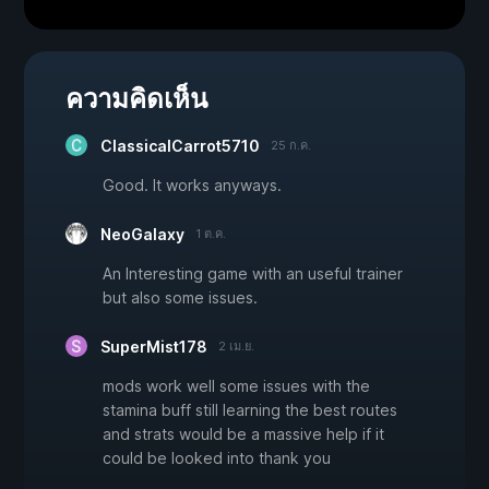
ความคิดเห็น
ClassicalCarrot5710
25 ก.ค.
Good. It works anyways.
NeoGalaxy
1 ต.ค.
An Interesting game with an useful trainer
but also some issues.
SuperMist178
2 เม.ย.
mods work well some issues with the
stamina buff still learning the best routes
and strats would be a massive help if it
could be looked into thank you