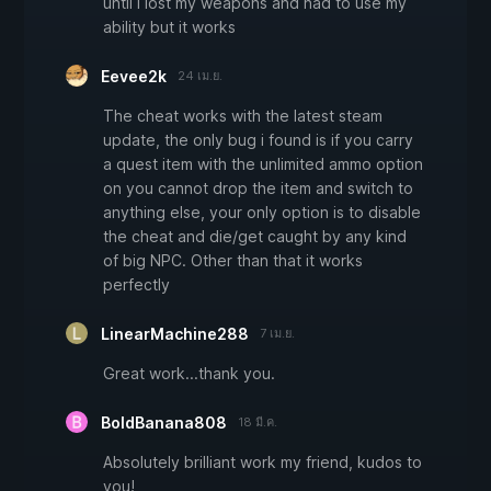
until i lost my weapons and had to use my
ability but it works
Eevee2k
24 เม.ย.
The cheat works with the latest steam
update, the only bug i found is if you carry
a quest item with the unlimited ammo option
on you cannot drop the item and switch to
anything else, your only option is to disable
the cheat and die/get caught by any kind
of big NPC. Other than that it works
perfectly
LinearMachine288
7 เม.ย.
Great work...thank you.
BoldBanana808
18 มี.ค.
Absolutely brilliant work my friend, kudos to
you!