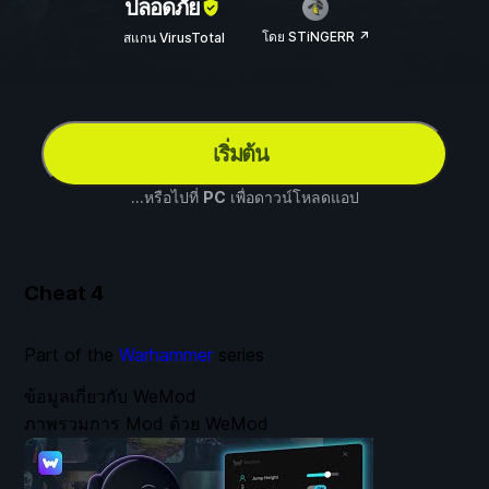
ปลอดภัย
โดย STiNGERR ↗
สแกน VirusTotal
เริ่มต้น
...หรือไปที่
PC
เพื่อดาวน์โหลดแอป
Cheat
4
Part of the
Warhammer
series
ข้อมูลเกี่ยวกับ WeMod
ภาพรวมการ Mod ด้วย WeMod