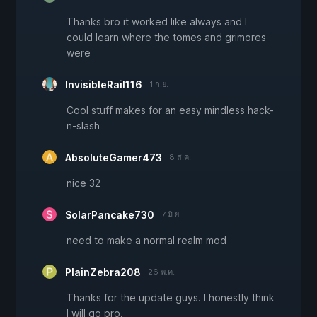
Thanks bro it worked like always and I
could learn where the tomes and grimores
were
InvisibleRail116
1 ก.ย.
Cool stuff makes for an easy mindless hack-
n-slash
AbsoluteGamer473
8 ส.ค.
nice 32
SolarPancake730
7 มิ.ย.
need to make a normal realm mod
PlainZebra208
26 พ.ค.
Thanks for the update guys. I honestly think
I will go pro.