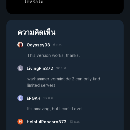
ได้หรือไม่
ความคิดเห็น
Odyssey08
6 ก.พ.
This version works, thanks.
LivingPin372
30 ม.ค.
warhammer vermintide 2 can only find
limited servers
EPGAH
18 ม.ค.
It's amazing, but I can't Level
HelpfulPopcorn873
10 ธ.ค.