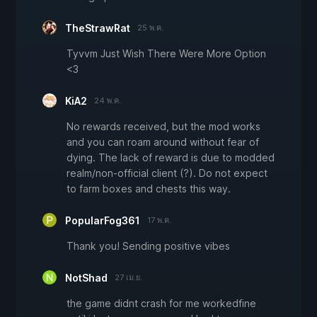
TheStrawRat
25 พ.ค.
Tyvvm Just Wish There Were More Option
<3
KiA2
24 พ.ค.
No rewards received, but the mod works
and you can roam around without fear of
dying. The lack of reward is due to modded
realm/non-official client (?). Do not expect
to farm boxes and chests this way.
PopularFog361
17 พ.ค.
Thank you! Sending positive vibes
NotShad
27 เม.ย.
the game didnt crash for me workedfine