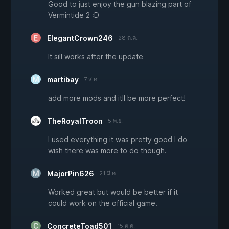
Good to just enjoy the gun blazing part of
Vermintide 2 :D
ElegantCrown246
28 ต.ค.
It sill works after the update
martibay
7 ส.ค.
add more mods and itll be more perfect!
TheRoyalTroon
5 พ.ย.
I used everything it was pretty good I do
wish there was more to do though.
MajorPin626
21 มี.ค.
Worked great but would be better if it
could work on the official game.
ConcreteToad501
15 ต.ค.