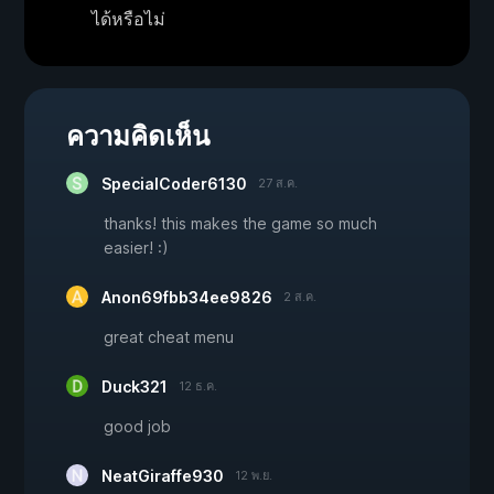
ได้หรือไม่
ความคิดเห็น
SpecialCoder6130
27 ส.ค.
thanks! this makes the game so much
easier! :)
Anon69fbb34ee9826
2 ส.ค.
great cheat menu
Duck321
12 ธ.ค.
good job
NeatGiraffe930
12 พ.ย.