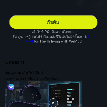
เริ่มต้น
...หรือไปที่
PC
เพื่อดาวน์โหลดแอป
รับ สุขภาพผู้เล่นไม่จำกัด, พลังชีวิตอันไม่มีที่สิ้นสุด &
อีก 9
Mod
for
The Unliving
with
WeMod
Cheat
11
ข้อมูลเกี่ยวกับ WeMod
ภาพรวมการ Mod ด้วย WeMod