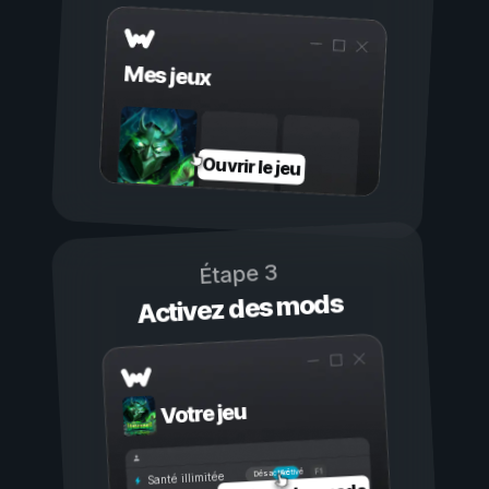
Mes jeux
Ouvrir le jeu
Étape 3
Activez des mods
Votre jeu
Activé
Désactivé
Santé illimitée