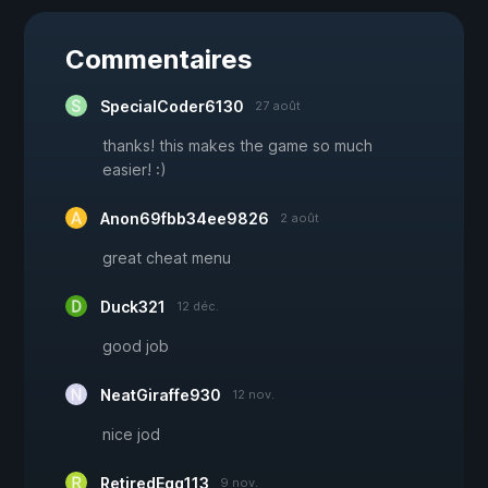
Commentaires
SpecialCoder6130
27 août
thanks! this makes the game so much
easier! :)
Anon69fbb34ee9826
2 août
great cheat menu
Duck321
12 déc.
good job
NeatGiraffe930
12 nov.
nice jod
RetiredEgg113
9 nov.