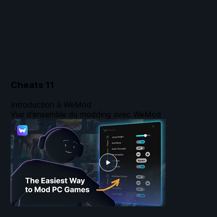
Cheats
11
Introduction à WeMod
Vue d’ensemble du modding avec WeMod