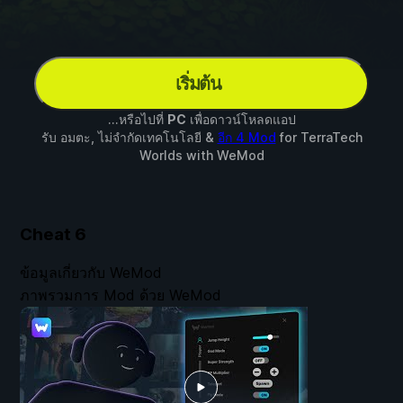
เริ่มต้น
...หรือไปที่
PC
เพื่อดาวน์โหลดแอป
รับ อมตะ, ไม่จำกัดเทคโนโลยี &
อีก 4 Mod
for
TerraTech
Worlds
with
WeMod
Cheat
6
ข้อมูลเกี่ยวกับ WeMod
ภาพรวมการ Mod ด้วย WeMod