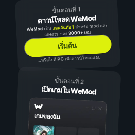
ขั้นตอนที่ 1
ดาวน์โหลด WeMod
สำหรับ mod และ
แอพอันดับ 1
เป็น
WeMod
3000+ เกม
cheats ของ
เริ่มต้น
เพื่อดาวน์โหลดแอป
PC
...หรือไปที่
ขั้นตอนที่ 2
เปิดเกมใน WeMod
เกมของฉัน