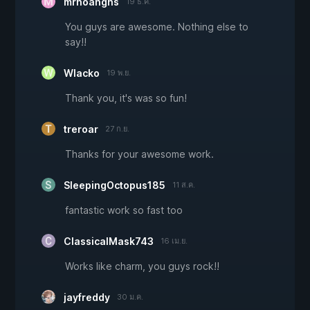
mrhoanghs
19 ธ.ค.
You guys are awesome. Nothing else to
say!!
Wlacko
19 พ.ย.
Thank you, it's was so fun!
treroar
27 ก.ย.
Thanks for your awesome work.
SleepingOctopus185
11 ส.ค.
fantastic work so fast too
ClassicalMask743
16 เม.ย.
Works like charm, you guys rock!!
jayfreddy
30 ม.ค.