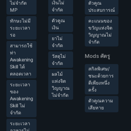
เงินไม่
ไม่จำกัด
ตัวคูณ
จำกัด
MP
ประสบการณ์
ตัวคูณ
ทักษะไม่มี
คะแนนของ
เงิน
ระยะเวลา
ขวัญแห่งจิต
รอ
วิญญาณไม่
ยาไม่
จำกัด
จำกัด
สามารถใช้
ท่า
Mods ศัตรู
วัสดุไม่
Awakening
จำกัด
Skill ได้
สกิลพิเศษ/
ตลอดเวลา
ผลไม้
ชนะด้วยการ
แห่งจิต
ตีเพียงหนึ่ง
ระยะเวลา
วิญญาณ
ครั้ง
ของ
ไม่จำกัด
Awakening
ตัวคูณความ
Skill ไม่
เสียหาย
จำกัด
ระยะเวลา
อาหารไม่