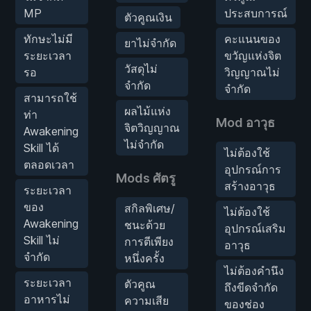
MP
ประสบการณ์
ตัวคูณเงิน
ทักษะไม่มี
คะแนนของ
ยาไม่จำกัด
ระยะเวลา
ขวัญแห่งจิต
วัสดุไม่
รอ
วิญญาณไม่
จำกัด
จำกัด
สามารถใช้
ผลไม้แห่ง
ท่า
Mod อาวุธ
จิตวิญญาณ
Awakening
ไม่จำกัด
Skill ได้
ไม่ต้องใช้
ตลอดเวลา
อุปกรณ์การ
Mods ศัตรู
สร้างอาวุธ
ระยะเวลา
ของ
สกิลพิเศษ/
ไม่ต้องใช้
Awakening
ชนะด้วย
อุปกรณ์เสริม
Skill ไม่
การตีเพียง
อาวุธ
จำกัด
หนึ่งครั้ง
ไม่ต้องคำนึง
ระยะเวลา
ตัวคูณ
ถึงขีดจำกัด
อาหารไม่
ความเสีย
ของช่อง