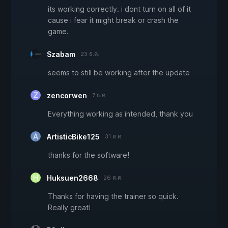
its working correctly. i dont turn on all of it
cause i fear it might break or crash the
game.
Szabam
23 ธ.ค.
seems to still be working after the update
zencorwen
7 ธ.ค.
Everything working as intended, thank you
ArtisticBike125
31 ต.ค.
thanks for the software!
Huksuen2668
26 ต.ค.
Thanks for having the trainer so quick.
Really great!