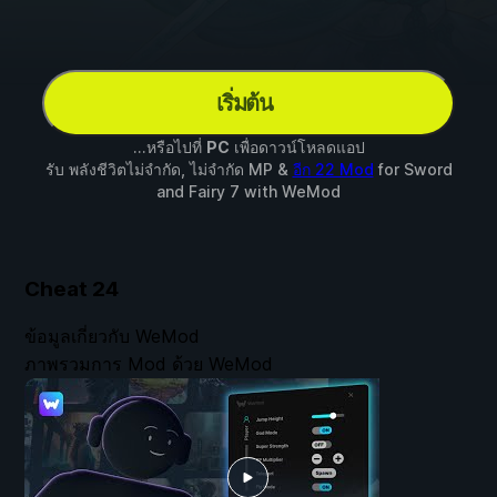
เริ่มต้น
...หรือไปที่
PC
เพื่อดาวน์โหลดแอป
รับ พลังชีวิตไม่จำกัด, ไม่จำกัด MP &
อีก 22 Mod
for
Sword
and Fairy 7
with
WeMod
Cheat
24
ข้อมูลเกี่ยวกับ WeMod
ภาพรวมการ Mod ด้วย WeMod