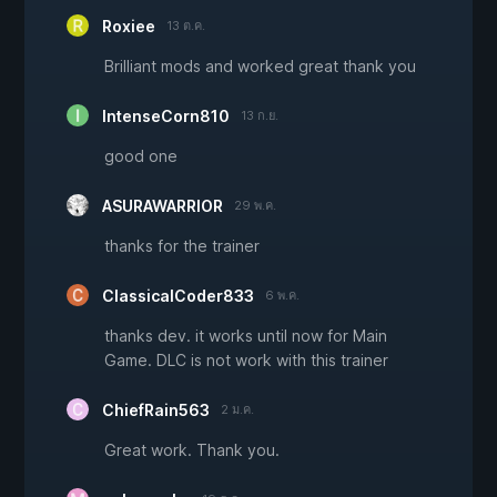
Roxiee
13 ต.ค.
Brilliant mods and worked great thank you
IntenseCorn810
13 ก.ย.
good one
ASURAWARRIOR
29 พ.ค.
thanks for the trainer
ClassicalCoder833
6 พ.ค.
thanks dev. it works until now for Main
Game. DLC is not work with this trainer
ChiefRain563
2 ม.ค.
Great work. Thank you.