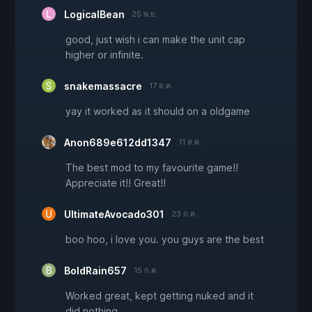
LogicalBean
25 พ.ย.
good, just wish i can make the unit cap
higher or infinite.
snakemassacre
17 ต.ค.
yay it worked as it should on a oldgame
Anon689e612dd1347
11 ส.ค.
The best mod to my favourite game!!
Appreciate it!! Great!!
UltimateAvocado301
23 ก.ค.
boo hoo, i love you. you guys are the best
BoldRain657
15 ก.ค.
Worked great, kept getting nuked and it
did nothing.