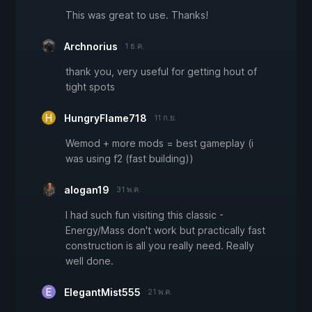
This was great to use. Thanks!
Archnorius
1 ธ.ค.
thank you, very useful for getting hout of
tight spots
HungryFlame718
11 ก.ย.
Wemod + more mods = best gameplay (i
was using f2 (fast building))
alogan19
31 พ.ค.
I had such fun visiting this classic -
Energy/Mass don't work but practically fast
construction is all you really need. Really
well done.
ElegantMist555
21 พ.ค.