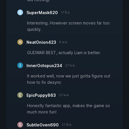
SuperMask620
17 มิ.ย.
Interesting. However screen moves far too
quickly.
NeatOnion423
6 พ.ย.
GUDWAR BEST, actually Liam is better.
InnerOctopus234
27 พ.ค.
It worked well, now we just gotta figure out
how to fix desync
EpicPuppy863
23 พ.ค.
Honestly fantastic app, makes the game so
much more fun!
SubtleOven690
27 มี.ค.