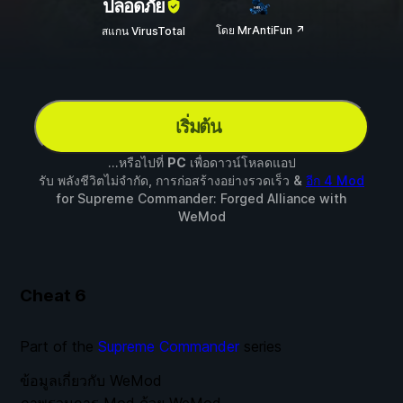
ปลอดภัย
โดย MrAntiFun ↗
สแกน VirusTotal
เริ่มต้น
...หรือไปที่
PC
เพื่อดาวน์โหลดแอป
รับ พลังชีวิตไม่จำกัด, การก่อสร้างอย่างรวดเร็ว &
อีก 4 Mod
for
Supreme Commander: Forged Alliance
with
WeMod
Cheat
6
Part of the
Supreme Commander
series
ข้อมูลเกี่ยวกับ WeMod
ภาพรวมการ Mod ด้วย WeMod