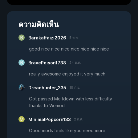
ความคิดเห็น
Barakatfaizi2026
5 ต.ค.
good nice nice nice nice nice nice nice
BravePoison1738
24 ต.ค.
really awesome enjoyed it very much
Dreadhunter_335
19 ก.ย.
Got passed Meltdown with less difficulty
thanks to Wemod
MinimalPopcorn133
2 ก.ค.
Good mods feels like you need more