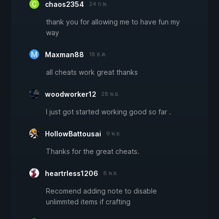
chaos2354
24 ก.พ.
thank you for allowing me to have fun my
way
Maxman88
18 ธ.ค.
all cheats work great thanks
woodworker12
28 พ.ย.
I just got started working good so far .
HollowBattousai
9 พ.ย.
Thanks for the great cheats.
heartrless1206
8 พ.ย.
Recomend adding note to disable
unlimmted items if crafting