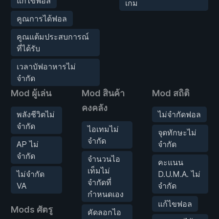
แก้ไขฟอล
เกม
คูณการได้ฟอล
คูณแต้มประสบการณ์
ที่ได้รับ
เวลาบัฟอาหารไม่
จำกัด
Mod ผู้เล่น
Mod สินค้า
Mod สถิติ
คงคลัง
พลังชีวิตไม่
ไม่จำกัดฟอล
จำกัด
ไอเทมไม่
จุดทักษะไม่
จำกัด
AP ไม่
จำกัด
จำกัด
จำนวนไอ
คะแนน
เท็มไม่
ไม่จำกัด
D.U.M.A. ไม่
จำกัดที่
VA
จำกัด
กำหนดเอง
แก้ไขฟอล
Mods ศัตรู
คัดลอกไอ