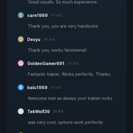
Great results. So much experience.
sare1989
27 เม.ย.
Thank you, you are very handsome
Dexyu
24 เม.ย.
Thank you, works fenomenal!
GoldenGamer691
23 เม.ย.
Fantastic trainer. Works perfectly. Thanks.
balu1989
21 เม.ย.
Awesome man as always your trainer rocks
TekWolf39
30 มี.ค.
was very cool, options work perfectly