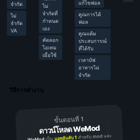
แก้ไขฟอล
จำกัด
ไม่
จำกัดที่
คูณการได้
ไม่
กำหนด
ฟอล
จำกัด
เอง
VA
คูณแต้ม
คัดลอก
ประสบการณ์
ไอเทม
ที่ได้รับ
เมื่อใช้
เวลาบัฟ
อาหารไม่
จำกัด
วิธีการทำงาน
ขั้นตอนที่ 1
ดาวน์โหลด WeMod
สำหรับ mod และ
แอพอันดับ 1
เป็น
WeMod