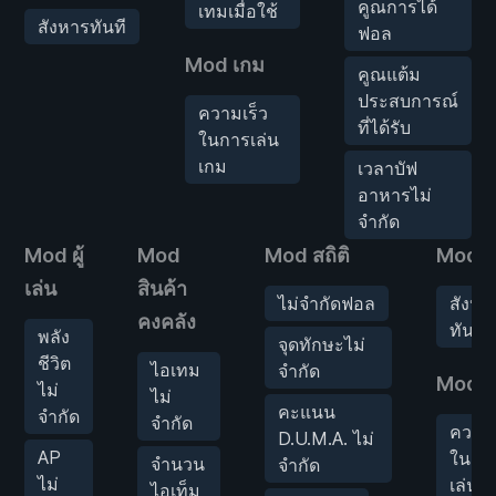
คูณการได้
เทมเมื่อใช้
สังหารทันที
ฟอล
Mod เกม
คูณแต้ม
ประสบการณ์
ความเร็ว
ที่ได้รับ
ในการเล่น
เกม
เวลาบัฟ
อาหารไม่
จำกัด
Mod ผู้
Mod
Mod สถิติ
Mods ศ
เล่น
สินค้า
ไม่จำกัดฟอล
สังหา
คงคลัง
ทันที
พลัง
จุดทักษะไม่
ชีวิต
ไอเทม
จำกัด
Mod เ
ไม่
ไม่
คะแนน
จำกัด
จำกัด
ความเ
D.U.M.A. ไม่
AP
ในกา
จำนวน
จำกัด
ไม่
เล่นเ
ไอเท็ม