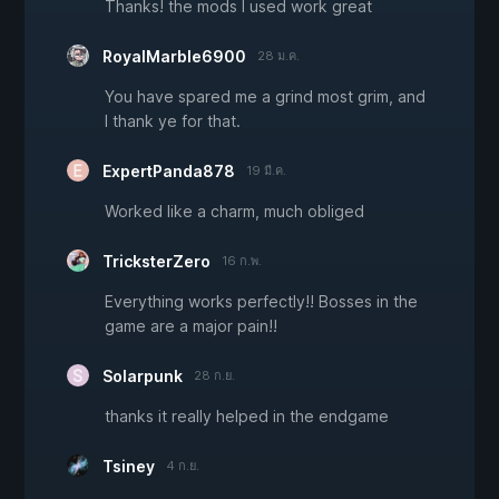
Thanks! the mods I used work great
RoyalMarble6900
28 ม.ค.
You have spared me a grind most grim, and
I thank ye for that.
ExpertPanda878
19 มี.ค.
Worked like a charm, much obliged
TricksterZero
16 ก.พ.
Everything works perfectly!! Bosses in the
game are a major pain!!
Solarpunk
28 ก.ย.
thanks it really helped in the endgame
Tsiney
4 ก.ย.