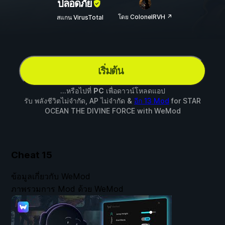
ปลอดภัย
โดย ColonelRVH ↗
สแกน VirusTotal
เริ่มต้น
...หรือไปที่
PC
เพื่อดาวน์โหลดแอป
รับ พลังชีวิตไม่จำกัด, AP ไม่จำกัด &
อีก 13 Mod
for
STAR
OCEAN THE DIVINE FORCE
with
WeMod
Cheat
15
ข้อมูลเกี่ยวกับ WeMod
ภาพรวมการ Mod ด้วย WeMod