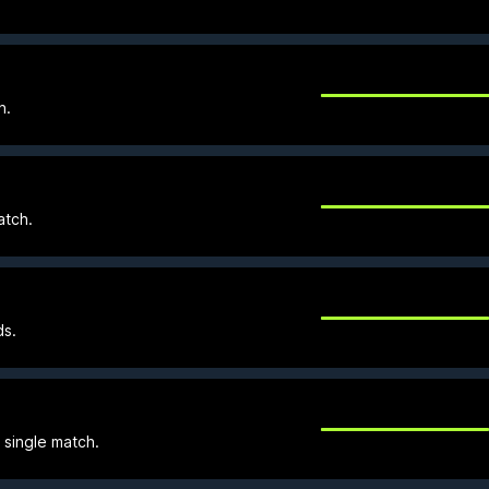
n.
atch.
ds.
a single match.