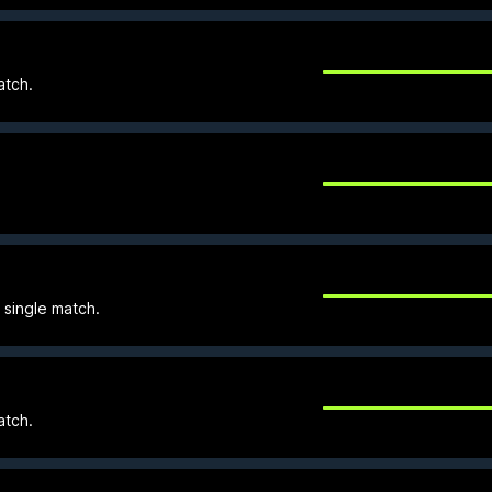
atch.
a single match.
atch.