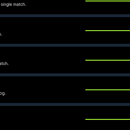
a single match.
s.
atch.
og.