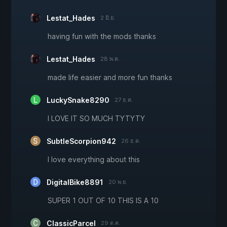
Lestat_Hades
2 มิ.ย.
having fun with the mods thanks
Lestat_Hades
28 พ.ค.
made life easier and more fun thanks
LuckySnake8290
27 ธ.ค.
I LOVE IT SO MUCH TYTYTY
SubtleScorpion942
26 ธ.ค.
I love everything about this
DigitalBike8891
20 พ.ย.
SUPER 1 OUT OF 10 THIS IS A 10
ClassicParcel
29 ต.ค.