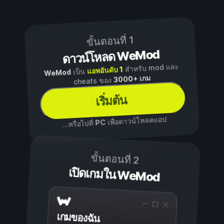
ขั้นตอนที่ 1
ดาวน์โหลด WeMod
สำหรับ mod และ
แอพอันดับ 1
เป็น
WeMod
3000+ เกม
cheats ของ
เริ่มต้น
เพื่อดาวน์โหลดแอป
PC
...หรือไปที่
ขั้นตอนที่ 2
เปิดเกมใน WeMod
เกมของฉัน