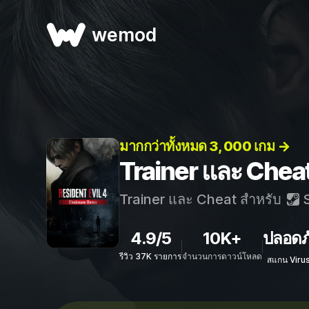
wemod
มากกว่าทั้งหมด 3, 000 เกม →
Trainer และ Chea
Trainer และ Cheat สำหรับ
S
4.9/5
10K+
ปลอดภ
รีวิว 37K รายการ
จำนวนการดาวน์โหลด
สแกน Viru