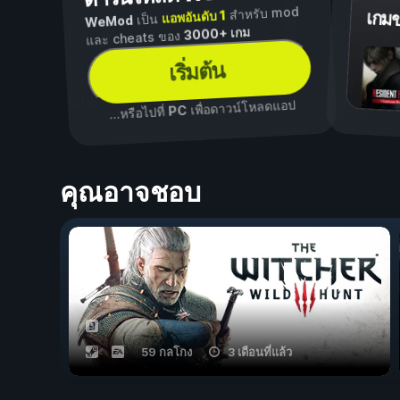
สำหรับ mod
แอพอันดับ 1
เกม
เป็น
WeMod
3000+ เกม
และ cheats ของ
เริ่มต้น
เพื่อดาวน์โหลดแอป
PC
...หรือไปที่
คุณอาจชอบ
59 กลโกง
3 เดือนที่แล้ว