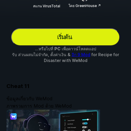
โดย GreenHouse ↗
สแกน VirusTotal
เริ่มต้น
...หรือไปที่
PC
เพื่อดาวน์โหลดแอป
รับ ส่วนผสมไม่จำกัด, ตั้งค่าเงิน &
อีก 9 Mod
for
Recipe for
Disaster
with
WeMod
Cheat
11
ข้อมูลเกี่ยวกับ WeMod
ภาพรวมการ Mod ด้วย WeMod