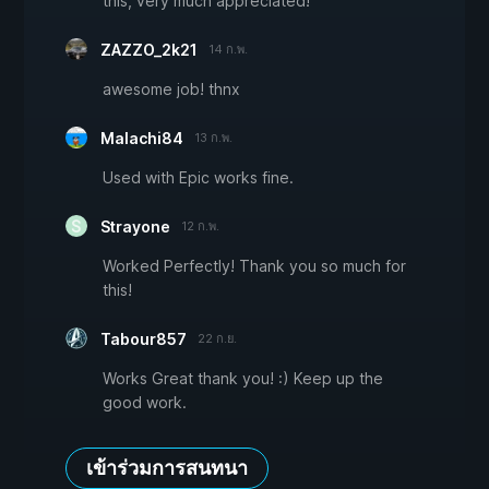
this, very much appreciated!
ZAZZO_2k21
14 ก.พ.
awesome job! thnx
Malachi84
13 ก.พ.
Used with Epic works fine.
Strayone
12 ก.พ.
Worked Perfectly! Thank you so much for
this!
Tabour857
22 ก.ย.
Works Great thank you! :) Keep up the
good work.
เข้าร่วมการสนทนา