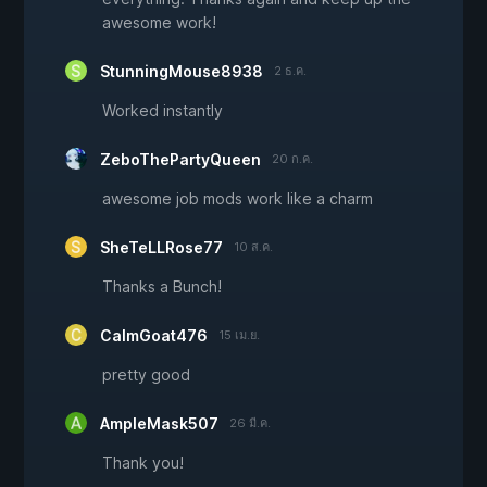
awesome work!
StunningMouse8938
2 ธ.ค.
Worked instantly
ZeboThePartyQueen
20 ก.ค.
awesome job mods work like a charm
SheTeLLRose77
10 ส.ค.
Thanks a Bunch!
CalmGoat476
15 เม.ย.
pretty good
AmpleMask507
26 มี.ค.
Thank you!