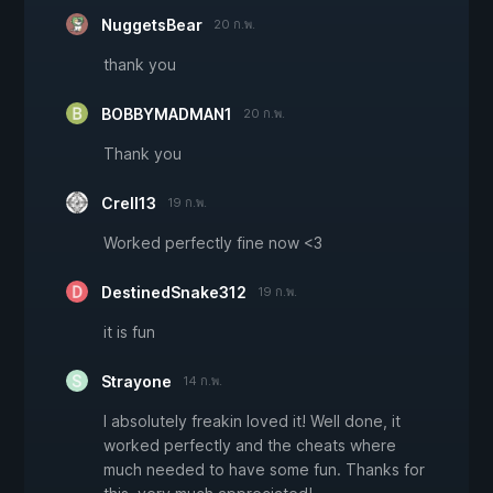
NuggetsBear
20 ก.พ.
thank you
BOBBYMADMAN1
20 ก.พ.
Thank you
Crell13
19 ก.พ.
Worked perfectly fine now <3
DestinedSnake312
19 ก.พ.
it is fun
Strayone
14 ก.พ.
I absolutely freakin loved it! Well done, it
worked perfectly and the cheats where
much needed to have some fun. Thanks for