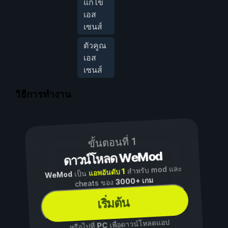
แก้ไข
เอส
เซนส์
ตัวคูณ
เอส
เซนส์
วิธีการทำงาน
ขั้นตอนที่ 1
ดาวน์โหลด WeMod
สำหรับ mod และ
แอพอันดับ 1
เป็น
WeMod
3000+ เกม
cheats ของ
เริ่มต้น
เพื่อดาวน์โหลดแอป
PC
...หรือไปที่