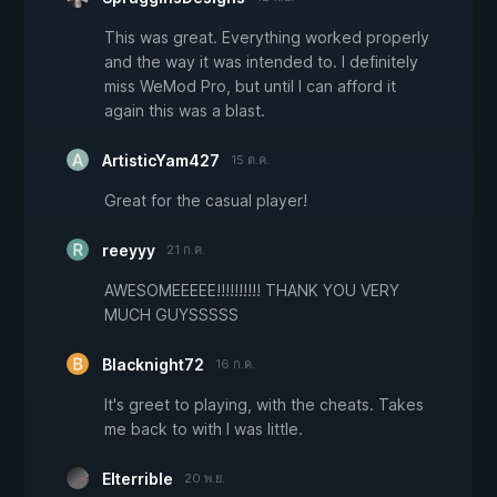
This was great. Everything worked properly
and the way it was intended to. I definitely
miss WeMod Pro, but until I can afford it
again this was a blast.
ArtisticYam427
15 ต.ค.
Great for the casual player!
reeyyy
21 ก.ค.
AWESOMEEEEE!!!!!!!!!! THANK YOU VERY
MUCH GUYSSSSS
Blacknight72
16 ก.ค.
It's greet to playing, with the cheats. Takes
me back to with I was little.
Elterrible
20 พ.ย.