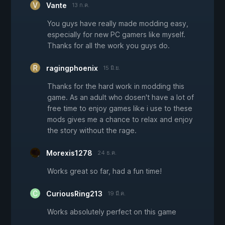
Vante
13 ก.ค.
You guys have really made modding easy,
especially for new PC gamers like myself.
Thanks for all the work you guys do.
ragingphoenix
15 มิ.ย.
Thanks for the hard work in modding this
game. As an adult who dosen't have a lot of
free time to enjoy games like i use to these
mods gives me a chance to relax and enjoy
the story without the rage.
Morexis1278
24 ธ.ค.
Works great so far, had a fun time!
CuriousRing213
19 มี.ค.
Works absolutely perfect on this game