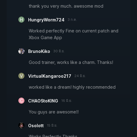
thank you very much. awesome mod
HungryWorm724
3 ก.ค.
Worked perfectly Fine on current patch and
Xbox Game App
BrunoKiko
30 มิ.ย.
Good trainer, works like a charm. Thanks!
VirtualKangaroo217
24 มิ.ย.
worked like a dream! highly recommended
CHAOStoKING
16 มิ.ย.
You guys are awesome!!
Osolott
15 มิ.ย.
Works Perfectly Thanks