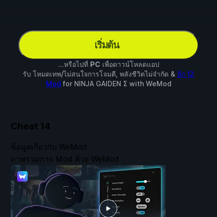
เริ่มต้น
...หรือไปที่
PC
เพื่อดาวน์โหลดแอป
รับ โหมดเทพ/ไม่สนใจการโจมตี, พลังชีวิตไม่จำกัด &
อีก 12
Mod
for
NINJA GAIDEN Σ
with
WeMod
Cheat
14
ข้อมูลเกี่ยวกับ WeMod
ภาพรวมการ Mod ด้วย WeMod