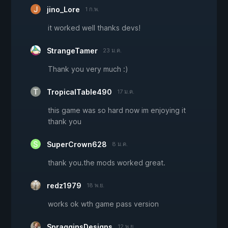
jino_Lore
1 ก.พ.
it worked well thanks devs!
StrangeTamer
23 ม.ค.
Thank you very much :)
TropicalTable490
17 ม.ค.
this game was so hard now im enjoying it
thank you
SuperCrown628
8 ม.ค.
thank you.the mods worked great.
redz1979
18 พ.ย.
works ok wth game pass version
SpragginsDesigns
12 พ.ย.