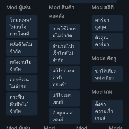
Mod ผู้เล่น
Mod สินค้า
Mod สถิติ
คงคลัง
โหมดเทพ/
คาร์ม่า
ไม่สนใจ
สูงสุด
การใช้ไอเท
การโจมตี
มไม่จำกัด
ตัวคูณ
พลังชีวิตไม่
คาร์ม่า
จำนวนโปร
จำกัด
เจ็กไทล์ไม่
Mods ศัตรู
จำกัด
พลังงานไม่
จำกัด
แก้ไขด้วงส
ฆ่าได้เพียง
คารับ
หมัดเดียว
ออกซิเจน
ทองคำ
ไม่จำกัด
Mod เกม
แก้ไขเอส
การฟื้น
เซนส์
คืนชีพไม่
ตั้งค่า
จำกัด
ความเร็ว
ตัวคูณเอส
เกมส์
เซนส์
Mod ผู้เล่น
Mod
Mod
Mods ศัต