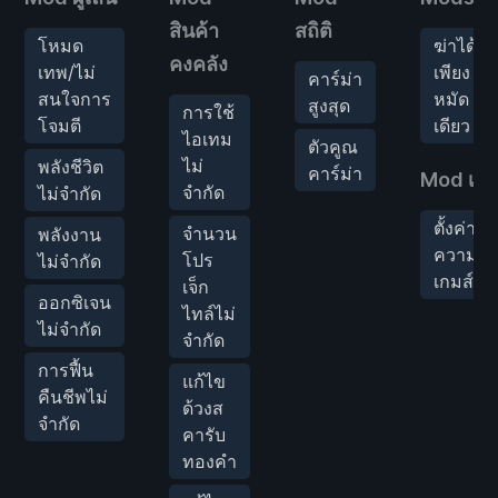
สินค้า
สถิติ
โหมด
ฆ่าได้
คงคลัง
เทพ/ไม่
เพียง
คาร์ม่า
สนใจการ
หมัด
สูงสุด
การใช้
โจมตี
เดียว
ไอเทม
ตัวคูณ
ไม่
พลังชีวิต
คาร์ม่า
Mod เก
จำกัด
ไม่จำกัด
ตั้งค่า
จำนวน
พลังงาน
ความเร็
โปร
ไม่จำกัด
เกมส์
เจ็ก
ออกซิเจน
ไทล์ไม่
ไม่จำกัด
จำกัด
การฟื้น
แก้ไข
คืนชีพไม่
ด้วงส
จำกัด
คารับ
ทองคำ