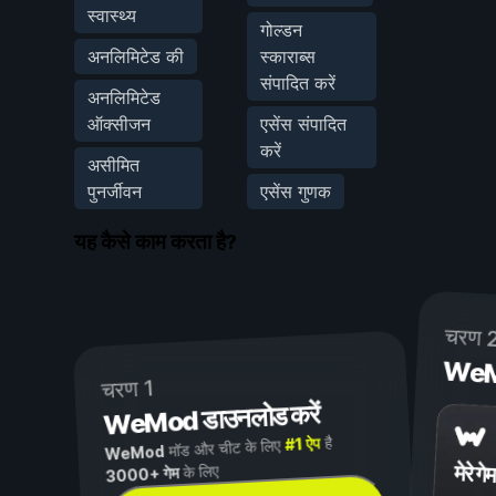
स्वास्थ्य
गोल्डन
अनलिमिटेड की
स्काराब्स
संपादित करें
अनलिमिटेड
ऑक्सीजन
एसेंस संपादित
करें
असीमित
पुनर्जीवन
एसेंस गुणक
यह कैसे काम करता है?
चरण 
WeMod
चरण 1
WeMod डाउनलोड करें
है
#1 ऐप
मॉड और चीट के लिए
WeMod
मेरे गेम
के लिए
3000+ गेम