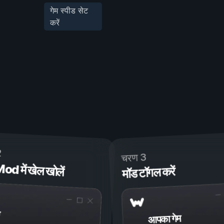
गेम स्पीड सेट
करें
2
चरण 3
 में खेल खोलें
मॉड टॉगल करें
आपका गेम