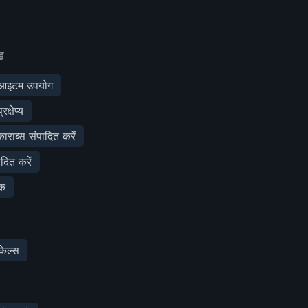
ड
आइटम उपयोग
क्षेप्य
काराब्स संपादित करें
ादित करें
णक
िल्स