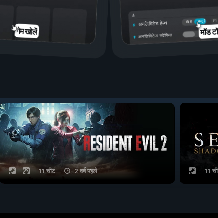
चालू है
बंद है
अनलिमिटेड हेल्थ
मॉड टॉ
गेम खोलें
अनलिमिटेड स्टैमिना
11 चीट
2 वर्ष पहले
11 च