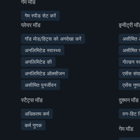
गेम मॉड
गेम स्पीड सेट करें
प्लेयर मॉड
इन्वेंट्री मॉ
गॉड मोड/हिट्स को अनदेखा करें
असीमित 
अनलिमिटेड स्वास्थ्य
असीमित प्र
अनलिमिटेड की
गोल्डन स्
अनलिमिटेड ऑक्सीजन
एसेंस संप
असीमित पुनर्जीवन
एसेंस गु
स्टैट्स मॉड
दुश्मन मॉड
अधिकतम कर्म
वन-हिट क
कर्म गुणक
गेम मॉड