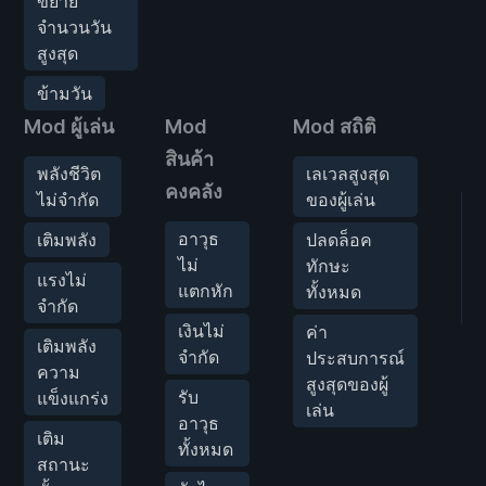
ขยาย
จำนวนวัน
สูงสุด
ข้ามวัน
Mod ผู้เล่น
Mod
Mod สถิติ
M
สินค้า
ศัต
พลังชีวิต
เลเวลสูงสุด
คงคลัง
ไม่จำกัด
ของผู้เล่น
ฆ
ไ
อาวุธ
เติมพลัง
ปลดล็อค
เ
ไม่
ทักษะ
แรงไม่
ห
แตกหัก
ทั้งหมด
จำกัด
เ
เงินไม่
ค่า
เติมพลัง
จำกัด
ประสบการณ์
ความ
สูงสุดของผู้
รับ
แข็งแกร่ง
เล่น
อาวุธ
เติม
ทั้งหมด
สถานะ