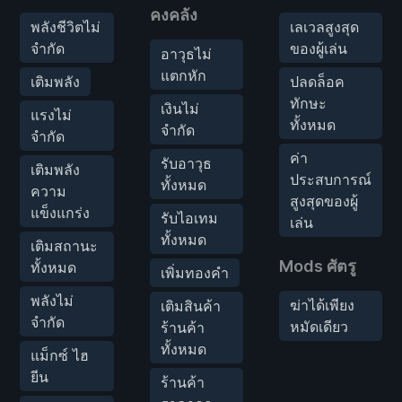
คงคลัง
พลังชีวิตไม่
เลเวลสูงสุด
จำกัด
ของผู้เล่น
อาวุธไม่
แตกหัก
เติมพลัง
ปลดล็อค
ทักษะ
เงินไม่
แรงไม่
ทั้งหมด
จำกัด
จำกัด
ค่า
รับอาวุธ
เติมพลัง
ประสบการณ์
ทั้งหมด
ความ
สูงสุดของผู้
แข็งแกร่ง
รับไอเทม
เล่น
ทั้งหมด
เติมสถานะ
Mods ศัตรู
ทั้งหมด
เพิ่มทองคำ
พลังไม่
ฆ่าได้เพียง
เติมสินค้า
จำกัด
หมัดเดียว
ร้านค้า
ทั้งหมด
แม็กซ์ ไฮ
ยีน
ร้านค้า