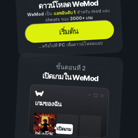
ดาวน์โหลด WeMod
สำหรับ mod และ
แอพอันดับ 1
เป็น
WeMod
3000+ เกม
cheats ของ
เริ่มต้น
เพื่อดาวน์โหลดแอป
PC
...หรือไปที่
ขั้นตอนที่ 2
เปิดเกมใน WeMod
เกมของฉัน
เปิดเกม