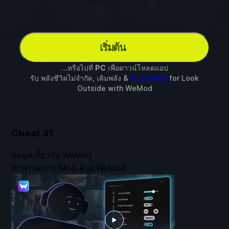
เริ่มต้น
...หรือไปที่
PC
เพื่อดาวน์โหลดแอป
รับ พลังชีวิตไม่จำกัด, เติมพลัง &
อีก 29 Mod
for
Look
Outside
with
WeMod
Cheat
31
ข้อมูลเกี่ยวกับ WeMod
ภาพรวมการ Mod ด้วย WeMod