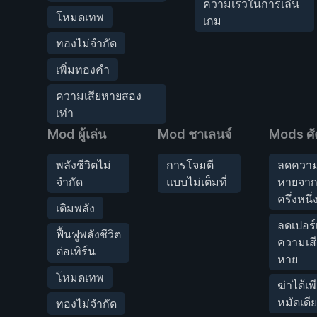
ความเร็วในการเล่น
โหมดเทพ
เกม
ทองไม่จำกัด
เพิ่มทองคำ
ความเสียหายสอง
เท่า
Mod ผู้เล่น
Mod ชาเลนจ์
Mods ศั
พลังชีวิตไม่
การโจมตี
ลดความ
จำกัด
แบบไม่เต็มที่
หายจากศ
ครึ่งหนึ่
เติมพลัง
ลดเปอร์เ
ฟื้นฟูพลังชีวิต
ความเสี
ต่อเทิร์น
หาย
โหมดเทพ
ฆ่าได้เพ
หมัดเดี
ทองไม่จำกัด