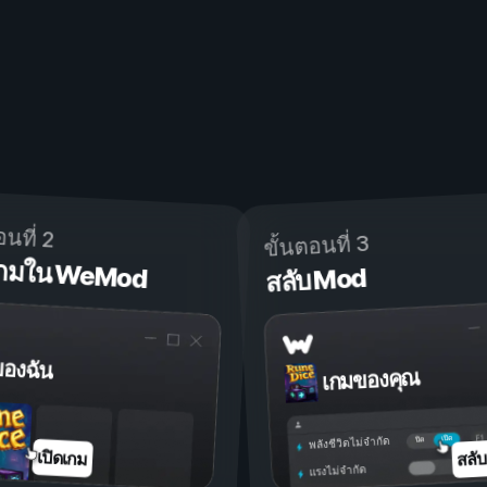
อนที่ 2
ขั้นตอนที่ 3
ดเกมใน WeMod
สลับ Mod
ของฉัน
เกมของคุณ
เปิด
ปิด
พลังชีวิตไม่จำกัด
สลั
เปิดเกม
แรงไม่จำกัด