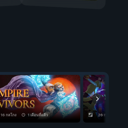
16 กลโกง
1 เดือนที่แล้ว
26 กลโกง
7