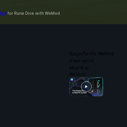
 Mod
for
Rune Dice
with
WeMod
ข้อมูลเกี่ยวกับ WeMod
ภาพรวมการ
Mod ด้วย
WeMod