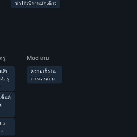
ฆ่าได้เพียงหมัดเดียว
ตรู
Mod เกม
เสีย
ความเร็วใน
ัตรู
การเล่นเกม
ง
ซ็นต์
ย
ียง
ยว