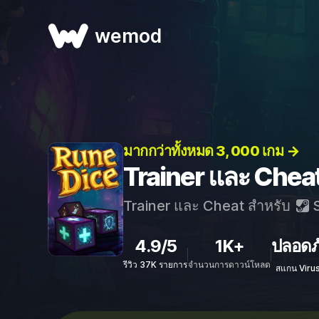
wemod
มากกว่าทั้งหมด 3, 000 เกม →
Trainer และ Chea
Trainer และ Cheat สำหรับ
S
4.9/5
1K+
ปลอดภ
รีวิว 37K รายการ
จำนวนการดาวน์โหลด
สแกน Viru