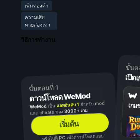
เพิ่มทองคำ
ความเสีย
หายสองเท่า
วิธีการทำงาน
ขั้นต
เปิ
ขั้นตอนที่ 1
ดาวน์โหลด WeMod
สำหรับ mod
แอพอันดับ 1
เกม
เป็น
WeMod
3000+ เกม
และ cheats ของ
เริ่มต้น
เพื่อดาวน์โหลดแอป
PC
...หรือไปที่