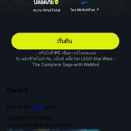
ปลอดภัย
โดย MrAntiFun ↗
สแกน VirusTotal
เริ่มต้น
...หรือไปที่
PC
เพื่อดาวน์โหลดแอป
รับ พลังชีวิตไม่จำกัด, แม็กซ์ สตั๊ด for
LEGO Star Wars -
The Complete Saga
with
WeMod
Cheat
2
Part of the
Lego
series
ข้อมูลเกี่ยวกับ WeMod
ภาพรวมการ Mod ด้วย WeMod