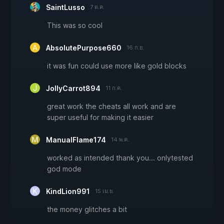
SaintLusso
7 ต.ค.
This was so cool
AbsolutePurpose660
16 ก.ย.
it was fun could use more like gold blocks
JollyCarrot894
11 ก.ค.
great work the cheats all work and are
super useful for making it easier
ManualFlame174
14 พ.ค.
worked as intended thank you... onlytested
god mode
KindLion991
15 เม.ย.
the money glitches a bit