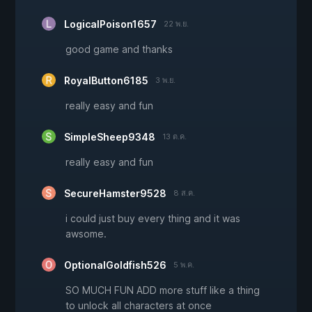
LogicalPoison1657
22 พ.ย.
good game and thanks
RoyalButton6185
3 พ.ย.
really easy and fun
SimpleSheep9348
13 ต.ค.
really easy and fun
SecureHamster9528
8 ส.ค.
i could just buy every thing and it was
awsome.
OptionalGoldfish526
5 พ.ค.
SO MUCH FUN ADD more stuff like a thing
to unlock all characters at once