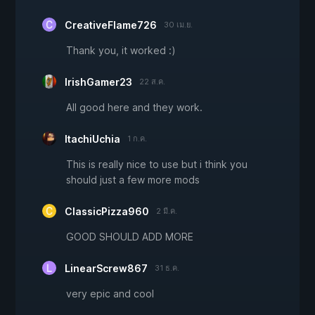
CreativeFlame726
30 เม.ย.
Thank you, it worked :)
IrishGamer23
22 ส.ค.
All good here and they work.
ItachiUchia
1 ก.ค.
This is really nice to use but i think you
should just a few more mods
ClassicPizza960
2 มี.ค.
GOOD SHOULD ADD MORE
LinearScrew867
31 ธ.ค.
very epic and cool