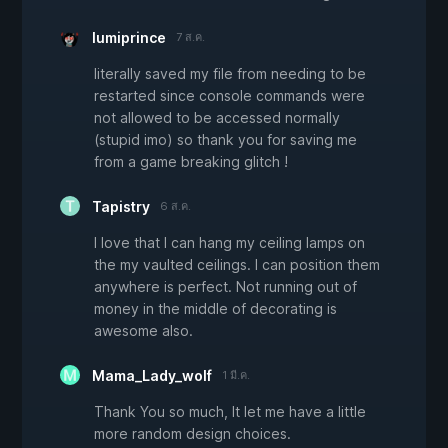
lumiprince
7 ส.ค.
literally saved my file from needing to be
restarted since console commands were
not allowed to be accessed normally
(stupid imo) so thank you for saving me
from a game breaking glitch !
Tapistry
6 ส.ค.
I love that I can hang my ceiling lamps on
the my vaulted ceilings. I can position them
anywhere is perfect. Not running out of
money in the middle of decorating is
awesome also.
Mama_Lady_wolf
1 มี.ค.
Thank You so much, It let me have a little
more random design choices.