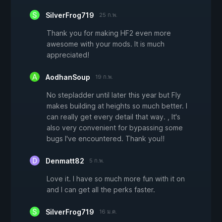
SilverFrog719
25 ก.พ.
Thank you for making HF2 even more
awesome with your mods. It is much
appreciated!
AodhanSoup
19 ก.พ.
No stepladder until later this year but Fly
makes building at heights so much better. I
can really get every detail that way. , It's
also very convenient for bypassing some
bugs I've encountered. Thank you!!
Denmatt82
5 ก.พ.
Love it. I have so much more fun with it on
and I can get all the perks faster.
SilverFrog719
16 ม.ค.