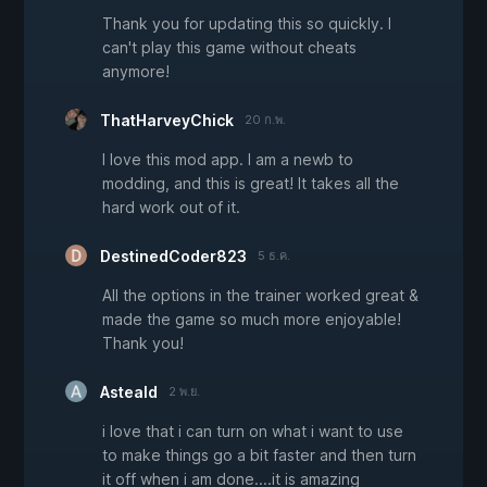
Thank you for updating this so quickly. I
can't play this game without cheats
anymore!
ThatHarveyChick
20 ก.พ.
I love this mod app. I am a newb to
modding, and this is great! It takes all the
hard work out of it.
DestinedCoder823
5 ธ.ค.
All the options in the trainer worked great &
made the game so much more enjoyable!
Thank you!
Asteald
2 พ.ย.
i love that i can turn on what i want to use
to make things go a bit faster and then turn
it off when i am done....it is amazing