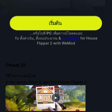
เริ่มต้น
...หรือไปที่
PC
เพื่อดาวน์โหลดแอป
รับ ตั้งค่าเงิน, ตั้งงบประมาณ &
อีก 19 Mod
for
House
Flipper 2
with
WeMod
Cheat
21
วิดีโอการเล่นม็อด
ภาพรวมของ Mod & สูตรโกง House Flipper 2