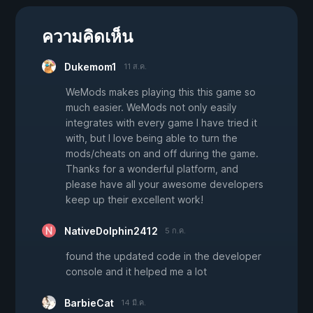
ความคิดเห็น
Dukemom1
11 ส.ค.
WeMods makes playing this this game so
much easier. WeMods not only easily
integrates with every game I have tried it
with, but I love being able to turn the
mods/cheats on and off during the game.
Thanks for a wonderful platform, and
please have all your awesome developers
keep up their excellent work!
NativeDolphin2412
5 ก.ค.
found the updated code in the developer
console and it helped me a lot
BarbieCat
14 มี.ค.