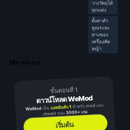
วางวัตถุได้
ทุกแห่ง
ตั้งค่าตัว
คูณระยะ
ทางของ
เครื่องตัด
หญ้า
วิธีการทำงาน
ขั้นตอนที่ 1
ดาวน์โหลด WeMod
สำหรับ mod และ
แอพอันดับ 1
เป็น
WeMod
3000+ เกม
cheats ของ
เริ่มต้น