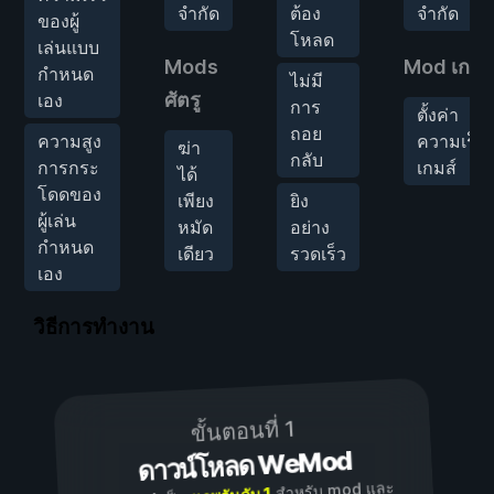
จำกัด
ต้อง
จำกัด
ของผู้
โหลด
เล่นแบบ
Mods
Mod เกม
กำหนด
ไม่มี
ศัตรู
เอง
การ
ตั้งค่า
ถอย
ความสูง
ความเร็ว
ฆ่า
กลับ
การกระ
เกมส์
ได้
โดดของ
เพียง
ยิง
ผู้เล่น
หมัด
อย่าง
กำหนด
เดียว
รวดเร็ว
เอง
วิธีการทำงาน
ขั้นตอนที่ 1
ดาวน์โหลด WeMod
สำหรับ mod และ