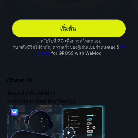
เริ่มต้น
...หรือไปที่
PC
เพื่อดาวน์โหลดแอป
รับ พลังชีวิตไม่จำกัด, ความเร็วของผู้เล่นแบบกำหนดเอง &
อีก
8 Mod
for
GROSS
with
WeMod
Cheat
10
ข้อมูลเกี่ยวกับ WeMod
ภาพรวมการ Mod ด้วย WeMod