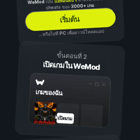
แอพอันดับ 1
เป็น
WeMod
3000+ เกม
cheats ของ
เริ่มต้น
เพื่อดาวน์โหลดแอป
PC
...หรือไปที่
ขั้นตอนที่ 2
เปิดเกมใน WeMod
เกมของฉัน
เปิดเกม