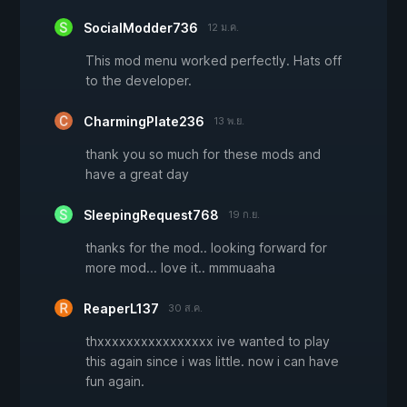
SocialModder736
12 ม.ค.
This mod menu worked perfectly. Hats off
to the developer.
CharmingPlate236
13 พ.ย.
thank you so much for these mods and
have a great day
SleepingRequest768
19 ก.ย.
thanks for the mod.. looking forward for
more mod... love it.. mmmuaaha
ReaperL137
30 ส.ค.
thxxxxxxxxxxxxxxxx ive wanted to play
this again since i was little. now i can have
fun again.