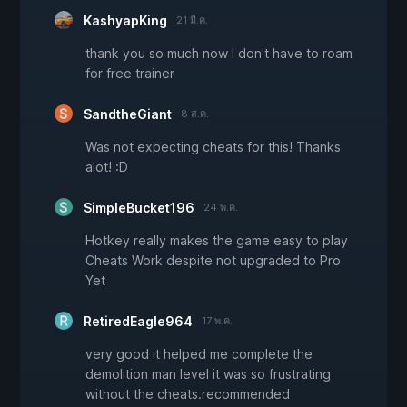
KashyapKing
21 มี.ค.
thank you so much now I don't have to roam
for free trainer
SandtheGiant
8 ส.ค.
Was not expecting cheats for this! Thanks
alot! :D
SimpleBucket196
24 พ.ค.
Hotkey really makes the game easy to play
Cheats Work despite not upgraded to Pro
Yet
RetiredEagle964
17 พ.ค.
very good it helped me complete the
demolition man level it was so frustrating
without the cheats.recommended