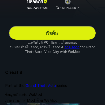
ปลอดภัย
โดย STiNGERR ↗
สแกน VirusTotal
เริ่มต้น
...หรือไปที่
PC
เพื่อดาวน์โหลดแอป
รับ พลังชีวิตไม่จำกัด, เกราะไม่จำกัด &
อีก 6 Mod
for
Grand
Theft Auto: Vice City
with
WeMod
Cheat
8
Part of the
Grand Theft Auto
series
ข้อมูลเกี่ยวกับ WeMod
ภาพรวมการ Mod ด้วย WeMod