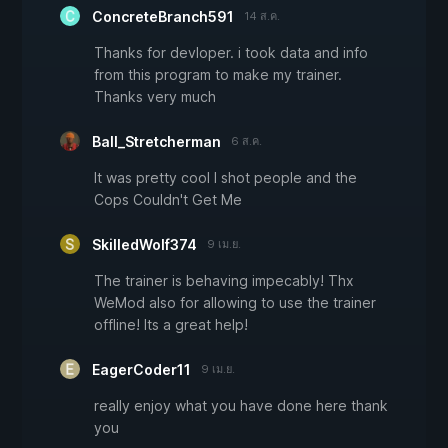
ConcreteBranch591
14 ส.ค.
Thanks for devloper. i took data and info
from this program to make my trainer.
Thanks very much
Ball_Stretcherman
6 ส.ค.
It was pretty cool I shot people and the
Cops Couldn't Get Me
SkilledWolf374
9 เม.ย.
The trainer is behaving impecably! Thx
WeMod also for allowing to use the trainer
offline! Its a great help!
EagerCoder11
9 เม.ย.
really enjoy what you have done here thank
you