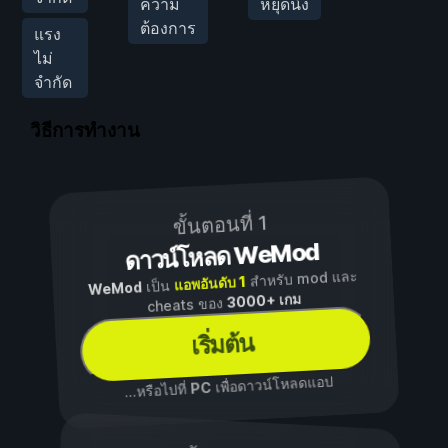
ความ
หยุดนิ่ง
ต้องการ
แรง
ไม่
จำกัด
วิธีการทำงาน
ขั้นตอนที่ 1
ดาวน์โหลด WeMod
สำหรับ mod และ
แอพอันดับ 1
เป็น
WeMod
3000+ เกม
cheats ของ
เริ่มต้น
เพื่อดาวน์โหลดแอป
PC
...หรือไปที่