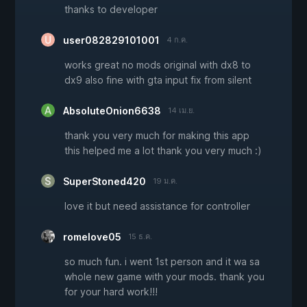
thanks to developer
user082829101001
4 ก.ค.
works great no mods original with dx8 to
dx9 also fine with gta input fix from silent
AbsoluteOnion6638
14 เม.ย.
thank you very much for making this app
this helped me a lot thank you very much :)
SuperStoned420
19 ม.ค.
love it but need assistance for controller
romelove05
15 ธ.ค.
so much fun. i went 1st person and it wa sa
whole new game with your mods. thank you
for your hard work!!!