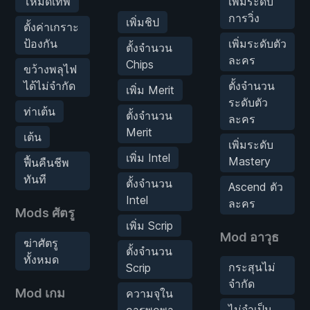
โหมดเทพ
เพิ่มระดับ
การวิ่ง
เพิ่มชิป
ตั้งค่าเกราะ
ป้องกัน
เพิ่มระดับตัว
ตั้งจำนวน
ละคร
Chips
ขว้างพลุไฟ
ได้ไม่จำกัด
ตั้งจำนวน
เพิ่ม Merit
ระดับตัว
ท่าเต้น
ตั้งจำนวน
ละคร
Merit
เต้น
เพิ่มระดับ
เพิ่ม Intel
Mastery
ฟื้นคืนชีพ
ทันที
ตั้งจำนวน
Ascend ตัว
Intel
ละคร
Mods ศัตรู
เพิ่ม Scrip
Mod อาวุธ
ฆ่าศัตรู
ตั้งจำนวน
ทั้งหมด
กระสุนไม่
Scrip
จำกัด
Mod เกม
ความจุใน
ไม่จำเป็น
การพกพา