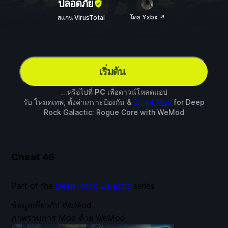
ปลอดภัย
โดย Yxbx ↗
สแกน VirusTotal
เริ่มต้น
...หรือไปที่
PC
เพื่อดาวน์โหลดแอป
รับ โหมดเทพ, ตั้งค่าเกราะป้องกัน &
อีก 44 Mod
for
Deep
Rock Galactic: Rogue Core
with
WeMod
Cheat
46
Part of the
Deep Rock Galactic
series
ข้อมูลเกี่ยวกับ WeMod
ภาพรวมการ Mod ด้วย WeMod