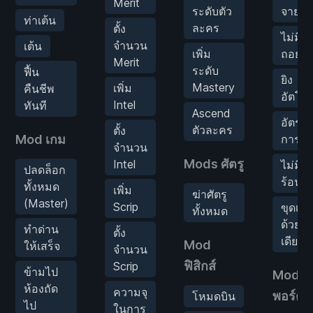
Merit
ระดับตัว
จาย
ท่าเต้น
ละคร
ตั้ง
ไม่มีก
จำนวน
เต้น
เพิ่ม
ถอยกล
Merit
ระดับ
ฟื้น
ยิง
Mastery
เพิ่ม
คืนชีพ
อัตโนม
Intel
ทันที
Ascend
อัตรา
ตัวละคร
ตั้ง
Mod เกม
การยิง
จำนวน
Mods ศัตรู
Intel
ไม่มีก
ปลดล็อก
ร้อนเก
ทั้งหมด
เพิ่ม
ฆ่าศัตรู
(Master)
Scrip
ขุดเจา
ทั้งหมด
ด้วยครั
ทำด่าน
ตั้ง
เดียว
Mod
ให้เสร็จ
จำนวน
ฟิสิกส์
Scrip
ข้ามไป
Mod เ
ห้องถัด
ความจุ
พอร์ต
โหมดบิน
ไป
ในการ