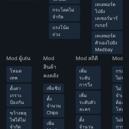
เทเลพอร์ต
กระโดดไม่
ไปยัง
จำกัด
เลเซอร์มาร์
กเกอร์
แรงโน้ม
ถ่วง
เทเลพอร์ต
ตัวเองไปยัง
Medbay
Mod ผู้เล่น
Mod
Mod สถิติ
Mod อา
สินค้า
โหมด
เพิ่ม
กระสุ
คงคลัง
เทพ
ระดับ
ไม่จำก
การวิ่ง
เพิ่มชิป
ตั้งค่า
ไม่
เกราะ
เพิ่ม
จำเป็น
ตั้ง
ป้องกัน
ระดับตัว
ต้อง
จำนวน
ละคร
โหลด
Chips
ขว้างพลุ
ไฟได้ไม่
ตั้ง
ไม่มี
เพิ่ม
จำกัด
จำนวน
การก