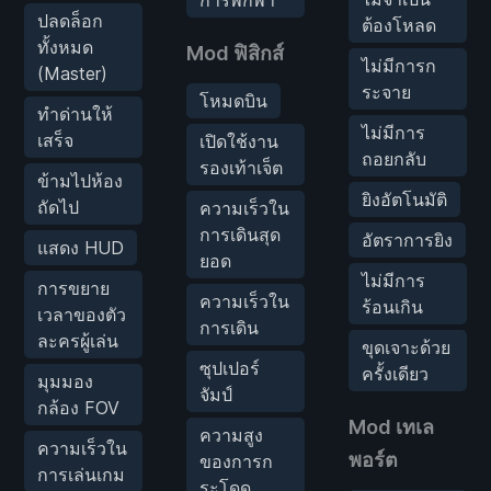
ปลดล็อก
ต้องโหลด
ทั้งหมด
Mod ฟิสิกส์
ไม่มีการก
(Master)
ระจาย
โหมดบิน
ทำด่านให้
ไม่มีการ
เสร็จ
เปิดใช้งาน
ถอยกลับ
รองเท้าเจ็ต
ข้ามไปห้อง
ยิงอัตโนมัติ
ถัดไป
ความเร็วใน
การเดินสุด
อัตราการยิง
แสดง HUD
ยอด
ไม่มีการ
การขยาย
ความเร็วใน
ร้อนเกิน
เวลาของตัว
การเดิน
ละครผู้เล่น
ขุดเจาะด้วย
ซุปเปอร์
ครั้งเดียว
มุมมอง
จัมป์
กล้อง FOV
Mod เทเล
ความสูง
ความเร็วใน
พอร์ต
ของการก
การเล่นเกม
ระโดด