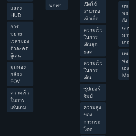
เปิดใช้
พกพา
เทเล
แสดง
งานรอง
พอร์ต
HUD
เท้าเจ็ต
ยัง
การ
เลเซอร
ความเร็ว
ขยาย
มาร์ก
ในการ
เวลาของ
เกอร์
เดินสุด
ตัวละคร
ยอด
เทเล
ผู้เล่น
พอร์ตต
ความเร็ว
มุมมอง
เองไปย
ในการ
กล้อง
Medb
เดิน
FOV
ซุปเปอร์
ความเร็ว
จัมป์
ในการ
เล่นเกม
ความสูง
ของ
การกระ
โดด