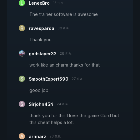
LenexBro
15 ก.ย.
The trainer software is awesome
ravesparda
30 ส.ค.
Thank you
godslayer33
28 ส.ค.
work like an charm thanks for that
SmoothExpert590
27 ส.ค.
good job
Sirjohn45N
24 ส.ค.
thank you for this I love the game Gord but
this cheat helps a lot.
arnnarz
23 ส.ค.