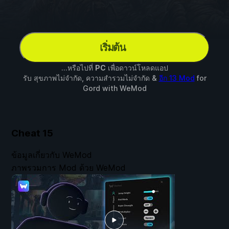
เริ่มต้น
...หรือไปที่
PC
เพื่อดาวน์โหลดแอป
รับ สุขภาพไม่จำกัด, ความสำรวมไม่จำกัด &
อีก 13 Mod
for
Gord
with
WeMod
Cheat
15
ข้อมูลเกี่ยวกับ WeMod
ภาพรวมการ Mod ด้วย WeMod