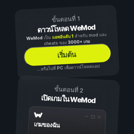
ขั้นตอนที่ 1
ดาวน์โหลด WeMod
สำหรับ mod และ
แอพอันดับ 1
เป็น
WeMod
3000+ เกม
cheats ของ
เริ่มต้น
เพื่อดาวน์โหลดแอป
PC
...หรือไปที่
ขั้นตอนที่ 2
เปิดเกมใน WeMod
เกมของฉัน