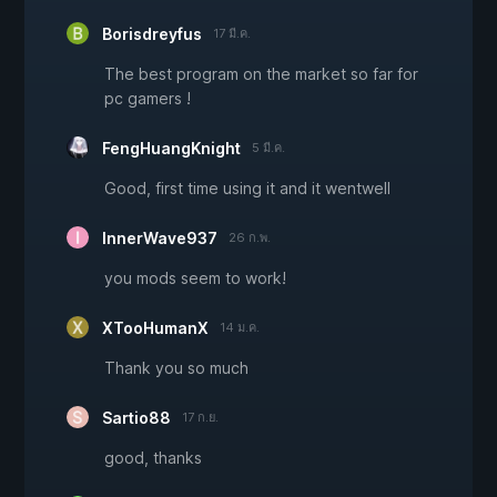
Borisdreyfus
17 มี.ค.
The best program on the market so far for
pc gamers !
FengHuangKnight
5 มี.ค.
Good, first time using it and it wentwell
InnerWave937
26 ก.พ.
you mods seem to work!
XTooHumanX
14 ม.ค.
Thank you so much
Sartio88
17 ก.ย.
good, thanks