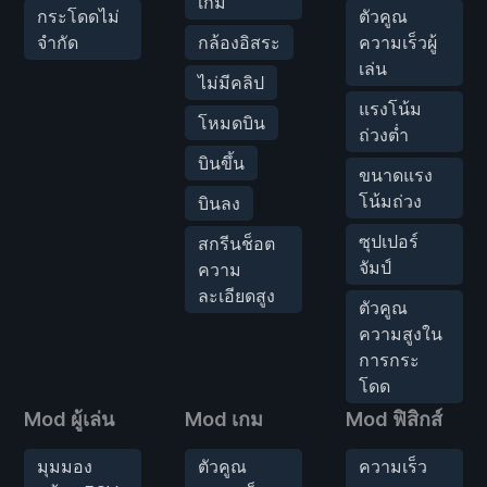
เกม
กระโดดไม่
ตัวคูณ
จำกัด
กล้องอิสระ
ความเร็วผู้
เล่น
ไม่มีคลิป
แรงโน้ม
โหมดบิน
ถ่วงต่ำ
บินขึ้น
ขนาดแรง
โน้มถ่วง
บินลง
ซุปเปอร์
สกรีนช็อต
จัมป์
ความ
ละเอียดสูง
ตัวคูณ
ความสูงใน
การกระ
โดด
Mod ผู้เล่น
Mod เกม
Mod ฟิสิกส์
มุมมอง
ตัวคูณ
ความเร็ว