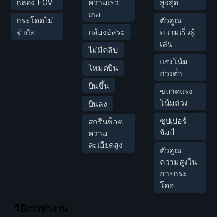
กล้อง FOV
ความเร็ว
สูงสุด
เกม
กระโดดไม่
ตัวคูณ
จำกัด
กล้องอิสระ
ความเร็วผู้
เล่น
ไม่มีคลิป
แรงโน้ม
โหมดบิน
ถ่วงต่ำ
บินขึ้น
ขนาดแรง
โน้มถ่วง
บินลง
ซุปเปอร์
สกรีนช็อต
จัมป์
ความ
ละเอียดสูง
ตัวคูณ
ความสูงใน
การกระ
โดด
วิธีการทำงาน