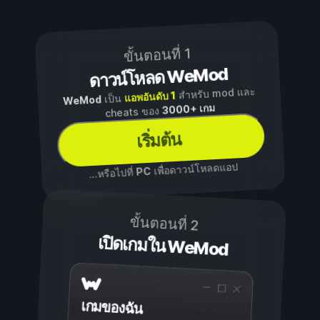
ขั้นตอนที่ 1
ดาวน์โหลด WeMod
สำหรับ mod และ
แอพอันดับ 1
เป็น
WeMod
3000+ เกม
cheats ของ
เริ่มต้น
เพื่อดาวน์โหลดแอป
PC
...หรือไปที่
ขั้นตอนที่ 2
เปิดเกมใน WeMod
เกมของฉัน