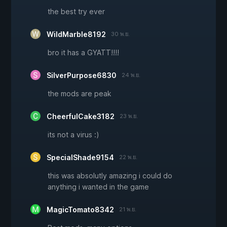
the best try ever
WildMarble8192
30 พ.ย.
bro it has a GYATT!!!!
SilverPurpose6830
24 พ.ย.
the mods are peak
CheerfulCake3182
23 พ.ย.
its not a virus :)
SpecialShade9154
22 พ.ย.
this was absolutly amazing i could do
anything i wanted in the game
MagicTomato8342
21 พ.ย.