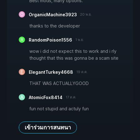
Best mods, many options.
OrganicMachine3923
20 พ.ย.
thanks to the developer
RandomPoison1556
1 พ.ย.
wow i did not expect this to work and i rly
thought that this was gonna be a scam site
ElegantTurkey4668
19 ต.ค.
THAT WAS ACTUALLYGOOD
AtomicFox8414
17 ต.ค.
fun not stupid and actuly fun
เข้าร่วมการสนทนา