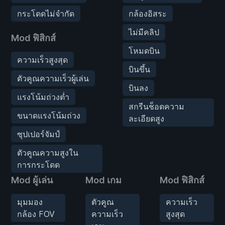
กระโดดไม่จำกัด
กล้องอิสระ
ไม่มีคลิป
Mod ฟิสิกส์
โหมดบิน
ความเร็วสูงสุด
บินขึ้น
ตัวคูณความเร็วผู้เล่น
บินลง
แรงโน้มถ่วงต่ำ
สกรีนช็อตความ
ขนาดแรงโน้มถ่วง
ละเอียดสูง
ซุปเปอร์จัมป์
ตัวคูณความสูงใน
การกระโดด
Mod ผู้เล่น
Mod เกม
Mod ฟิสิกส์
มุมมอง
ตัวคูณ
ความเร็ว
กล้อง FOV
ความเร็ว
สูงสุด