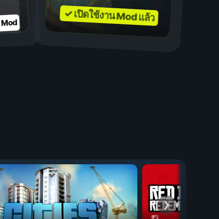
✓ เปิดใช้งาน Mod แล้ว
บ Mod