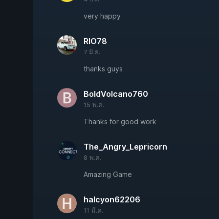
very happy
RIO78
7 มิ.ย.
thanks guys
BoldVolcano760
15 พ.ค.
Thanks for good work
The_Angry_Lepricorn
8 พ.ค.
Amazing Game
halcyon62206
11 มี.ค.