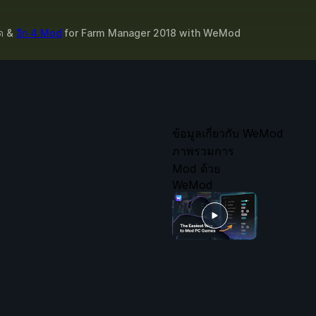
ัด &
อีก 4 Mod
for
Farm Manager 2018
with
WeMod
ข้อมูลเกี่ยวกับ WeMod
ภาพรวมการ
Mod ด้วย
WeMod