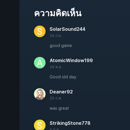
ความคิดเห็น
SolarSound244
24 ก.ย.
good game
AtomicWindow199
24 พ.ย.
Good old day
Deaner92
25 ก.ค.
was great
StrikingStone778
4 ก.ค.