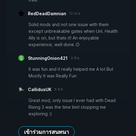
RedDeadDamnian
12 เม.ย.
Solid mods and not one issue with them
except unbreakable gates when Unl. Health
Ally is on, but thats it! An enjoyable
experience, well done :D
StunningOnion421
9 มี.ค.
It was fun and it really helped me A lot But
Mostly It was Really Fun
CallidusUK
8 มี.ค.
Great mod, only issue I ever had with Dead
Rising 3 was the time limit stopping me
exploring :)
เข้าร่วมการสนทนา