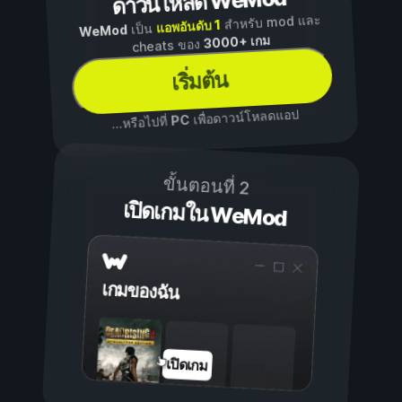
ดาวน์โหลด WeMod
สำหรับ mod และ
แอพอันดับ 1
เป็น
WeMod
3000+ เกม
cheats ของ
เริ่มต้น
เพื่อดาวน์โหลดแอป
PC
...หรือไปที่
ขั้นตอนที่ 2
เปิดเกมใน WeMod
เกมของฉัน
เปิดเกม