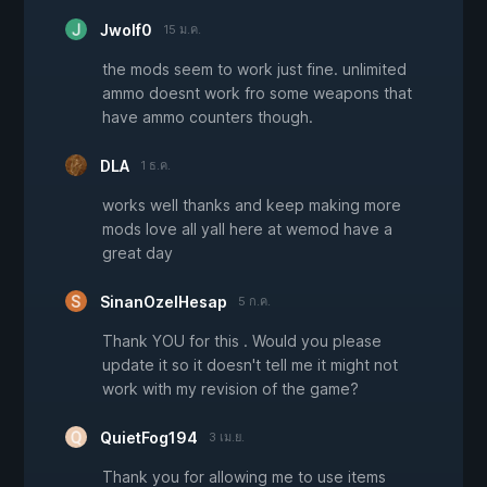
Jwolf0
15 ม.ค.
the mods seem to work just fine. unlimited
ammo doesnt work fro some weapons that
have ammo counters though.
DLA
1 ธ.ค.
works well thanks and keep making more
mods love all yall here at wemod have a
great day
SinanOzelHesap
5 ก.ค.
Thank YOU for this . Would you please
update it so it doesn't tell me it might not
work with my revision of the game?
QuietFog194
3 เม.ย.
Thank you for allowing me to use items