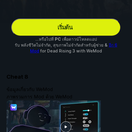
เริ่มต้น
...หรือไปที่
PC
เพื่อดาวน์โหลดแอป
รับ พลังชีวิตไม่จำกัด, สุขภาพไม่จำกัดสำหรับผู้ช่วย &
อีก 6
Mod
for
Dead Rising 3
with
WeMod
Cheat
8
ข้อมูลเกี่ยวกับ WeMod
ภาพรวมการ Mod ด้วย WeMod