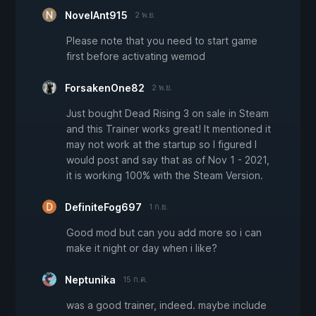
NovelAnt915
2 พ.ย.
Please note that you need to start game
first before activating wemod
ForsakenOne82
2 พ.ย.
Just bought Dead Rising 3 on sale in Steam
and this Trainer works great! It mentioned it
may not work at the startup so I figured I
would post and say that as of Nov 1 - 2021,
it is working 100% with the Steam Version.
DefiniteFog697
1 ก.ย.
Good mod but can you add more so i can
make it night or day when i like?
Neptunika
15 ก.ค.
was a good trainer, indeed. maybe include