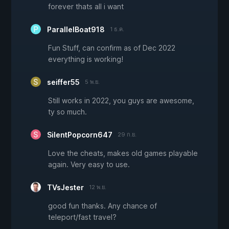
forever thats all i want
ParallelBoat918
1 ธ.ค.
Fun Stuff, can confirm as of Dec 2022
everything is working!
seiffer55
5 พ.ย.
Still works in 2022, you guys are awesome,
ty so much.
SilentPopcorn647
29 ก.ย.
Love the cheats, makes old games playable
again. Very easy to use.
TVsJester
12 พ.ย.
good fun thanks. Any chance of
teleport/fast travel?