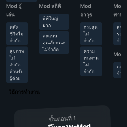
Mod ผู้
Mod สถิติ
Mod
Mod 
เล่น
อาวุธ
พาหน
พีพีใหญ่
มาก
พลัง
กระสุน
สุขภ
ชีวิตไม่
ไม่
รถไม
คะแนน
จำกัด
จำกัด
จำกั
คุณลักษณะ
ไม่จำกัด
สุขภาพ
ความ
Mod 
ไม่
ทนทาน
จำกัด
ไม่
เวลา
สำหรับ
จำกัด
จำกั
ผู้ช่วย
วิธีการทำงาน
ขั้นตอนที่ 1