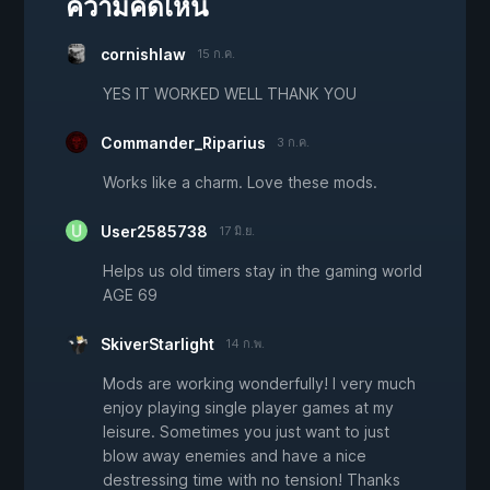
ความคิดเห็น
cornishlaw
15 ก.ค.
YES IT WORKED WELL THANK YOU
Commander_Riparius
3 ก.ค.
Works like a charm. Love these mods.
User2585738
17 มิ.ย.
Helps us old timers stay in the gaming world
AGE 69
SkiverStarlight
14 ก.พ.
Mods are working wonderfully! I very much
enjoy playing single player games at my
leisure. Sometimes you just want to just
blow away enemies and have a nice
destressing time with no tension! Thanks