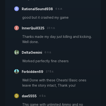
RationalSound938
6 ธ.ค.
good but it crashed my game
InnerQuill325
23 ก.ย.
Thanks made my day just killing and kicking.
Well done.
DeltaGemini
6 ก.ย.
Worked perfectly fine cheers
Forbidden69
27 มิ.ย.
Well Done with these Cheats! Basic ones
leave the story intact, Thank you!
dae5555
4 มิ.ย.
This game with unlimited Ammo and no