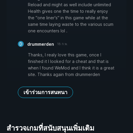
Reload and might as well include unlimited
Health gives one the time to really enjoy
the "one liner's" in this game while at the
same time laying waste to the various scum
one encounters lol .
drummerden
18 ก.พ.
Thanks, I realy love this game, once I
finished it I looked for a cheat and that is
when I found WeMod and I think it is a great
site. Thanks again from drummerden
เข้าร่วมการสนทนา
สำรวจเกมที่สนับสนุนเพิ่มเติม