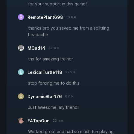
for your support in this game!
RemotePlant698
10 ม.ค.
thanks bro,you saved me from a splitting
headache
MGad14
24 พ.ค.
thx for amazing trainer
LexicalTurtle118
22 พ.ค.
stop forcing me to do this
DynamicStar176
6 ก.พ.
Just awesome, my friend!
F4TopGun
22 ก.ค.
Worked great and had so much fun playing