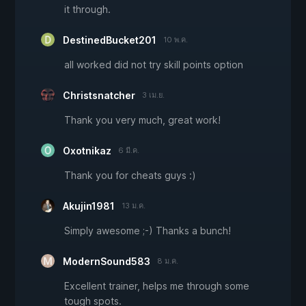
it through.
DestinedBucket201
10 พ.ค.
all worked did not try skill points option
Christsnatcher
3 เม.ย.
Thank you very much, great work!
Oxotnikaz
6 มี.ค.
Thank you for cheats guys :)
Akujin1981
13 ม.ค.
Simply awesome ;-) Thanks a bunch!
ModernSound583
8 ม.ค.
Excellent trainer, helps me through some
tough spots.