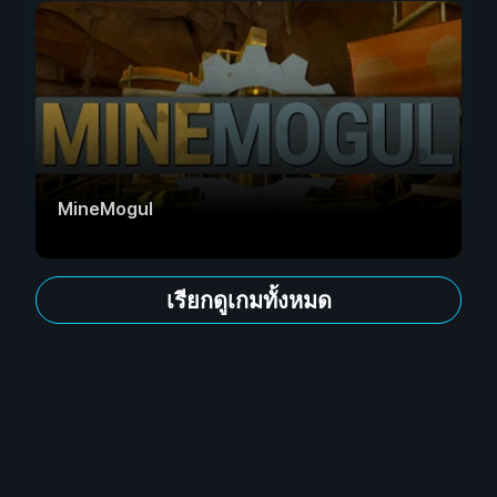
MineMogul
เรียกดูเกมทั้งหมด