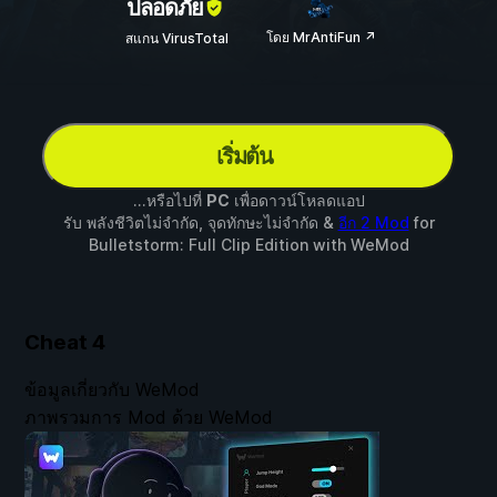
ปลอดภัย
โดย MrAntiFun ↗
สแกน VirusTotal
เริ่มต้น
...หรือไปที่
PC
เพื่อดาวน์โหลดแอป
รับ พลังชีวิตไม่จำกัด, จุดทักษะไม่จำกัด &
อีก 2 Mod
for
Bulletstorm: Full Clip Edition
with
WeMod
Cheat
4
ข้อมูลเกี่ยวกับ WeMod
ภาพรวมการ Mod ด้วย WeMod