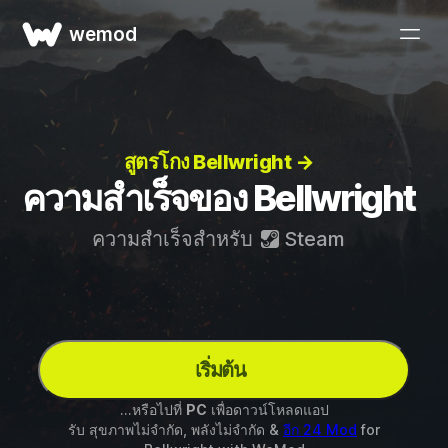
wemod
สูตรโกง Bellwright →
ความสำเร็จของ Bellwright
ความสำเร็จสำหรับ
Steam
เริ่มต้น
...หรือไปที่
PC
เพื่อดาวน์โหลดแอป
รับ สุขภาพไม่จำกัด, พลังไม่จำกัด &
อีก 24 Mod
for