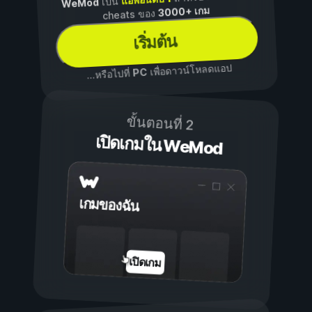
เป็น
WeMod
3000+ เกม
cheats ของ
เริ่มต้น
เพื่อดาวน์โหลดแอป
PC
...หรือไปที่
ขั้นตอนที่ 2
เปิดเกมใน WeMod
เกมของฉัน
เปิดเกม