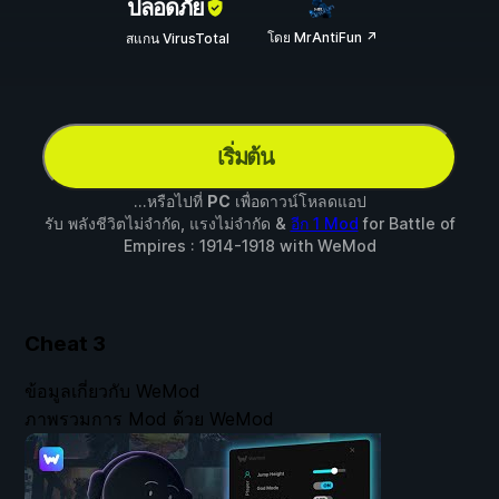
ปลอดภัย
โดย MrAntiFun ↗
สแกน VirusTotal
เริ่มต้น
...หรือไปที่
PC
เพื่อดาวน์โหลดแอป
รับ พลังชีวิตไม่จำกัด, แรงไม่จำกัด &
อีก 1 Mod
for
Battle of
Empires : 1914-1918
with
WeMod
Cheat
3
ข้อมูลเกี่ยวกับ WeMod
ภาพรวมการ Mod ด้วย WeMod