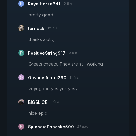
RoyalHorse641
2 มิ.ย.
pretty good
ternask
10 ก.ย.
thanks alot :)
PositiveString917
9 ก.ค.
Greats cheats. They are still working
ObviousAlarm290
11 มิ.ย.
veyr good yes yes yesy
BIGSLICE
5 มี.ค.
nice epic
SplendidPancake500
27 ก.พ.