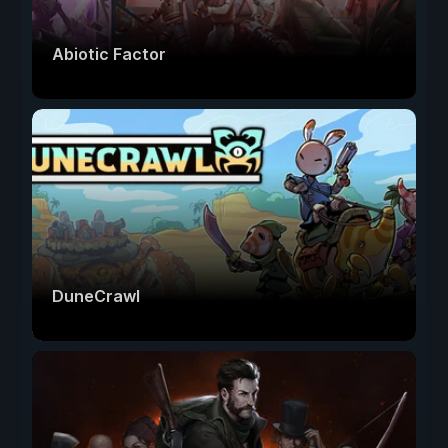
Abiotic Factor
DuneCrawl